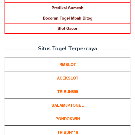
Prediksi Sumesh
Bocoran Togel Mbah Ditog
Slot Gacor
Situs Togel Terpercaya
RMSLOT
ACEKSLOT
TRIBUN855
SALAMJPTOGEL
PONDOKWIN
TRIBUN118