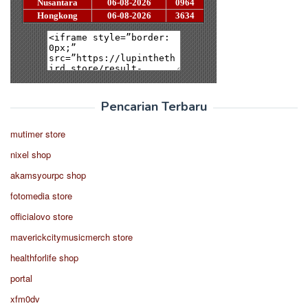
Pencarian Terbaru
mutimer store
nixel shop
akamsyourpc shop
fotomedia store
officialovo store
maverickcitymusicmerch store
healthforlife shop
portal
xfm0dv