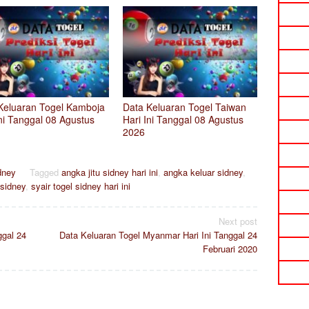
Keluaran Togel Kamboja
Data Keluaran Togel Taiwan
Ini Tanggal 08 Agustus
Hari Ini Tanggal 08 Agustus
2026
dney
Tagged
angka jitu sidney hari ini
,
angka keluar sidney
,
 sidney
,
syair togel sidney hari ini
Next post
ggal 24
Data Keluaran Togel Myanmar Hari Ini Tanggal 24
Februari 2020