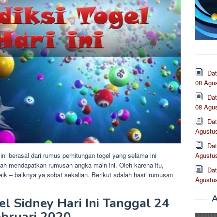
Dat
08 Agu
Dat
08 Agu
Dat
Agustu
Dat
ni berasal dari rumus perhitungan togel yang selama ini
Agustu
dah mendapatkan rumusan angka main ini. Oleh karena itu,
Dat
aik – baiknya ya sobat sekalian. Berikut adalah hasil rumusan
Agustu
A
l Sidney Hari Ini Tanggal 24
bruari 2020