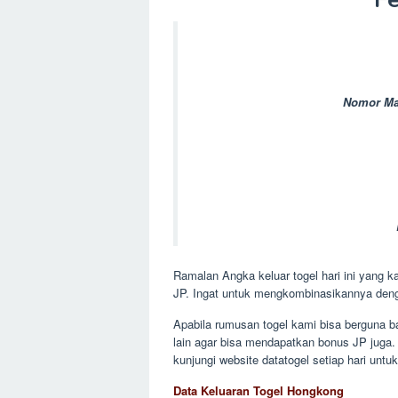
Nomor Ma
Ramalan Angka keluar togel hari ini yang 
JP. Ingat untuk mengkombinasikannya denga
Apabila rumusan togel kami bisa berguna b
lain agar bisa mendapatkan bonus JP juga. P
kunjungi website datatogel setiap hari unt
Data Keluaran Togel Hongkong