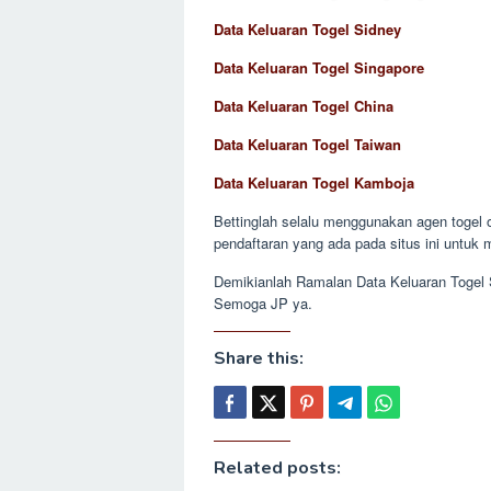
Data Keluaran Togel Sidney
Data Keluaran Togel Singapore
Data Keluaran Togel China
Data Keluaran Togel Taiwan
Data Keluaran Togel Kamboja
Bettinglah selalu menggunakan agen togel o
pendaftaran yang ada pada situs ini untuk m
Demikianlah Ramalan Data Keluaran Togel Si
Semoga JP ya.
Share this:
Related posts: