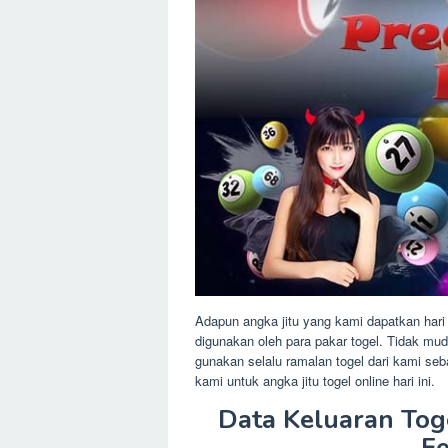
Adapun angka jitu yang kami dapatkan hari i
digunakan oleh para pakar togel. Tidak mu
gunakan selalu ramalan togel dari kami seb
kami untuk angka jitu togel online hari ini.
Data Keluaran Toge
Fe