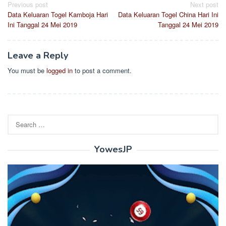
Post
Previous post
Next post
Data Keluaran Togel Kamboja Hari
Data Keluaran Togel China Hari Ini
navigation
Ini Tanggal 24 Mei 2019
Tanggal 24 Mei 2019
Leave a Reply
You must be
logged in
to post a comment.
Search
for:
YowesJP