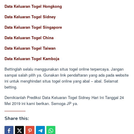
Data Keluaran Togel Hongkong
Data Keluaran Togel Sidney
Data Keluaran Togel Singapore
Data Keluaran Togel China
Data Keluaran Togel Taiwan
Data Keluaran Togel Kamboja
Bettinglah selalu menggunakan situs togel online terpercaya. Jangan
sampai salah pilih ya. Gunakan link pendaftaran yang ada pada website
ini untuk menghindari situs togel online yang abal – abal. Selamat
betting.
Demikianlah Prediksi Data Keluaran Togel Sidney Hari Ini Tanggal 24
Mei 2019 ini kami berikan. Semoga JP ya.
Share this: