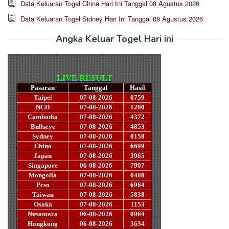
Data Keluaran Togel China Hari Ini Tanggal 08 Agustus 2026
Data Keluaran Togel Sidney Hari Ini Tanggal 08 Agustus 2026
Angka Keluar Togel Hari ini