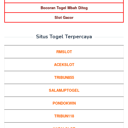
Bocoran Togel Mbah Ditog
Slot Gacor
Situs Togel Terpercaya
RMSLOT
ACEKSLOT
TRIBUN855
SALAMJPTOGEL
PONDOKWIN
TRIBUN118