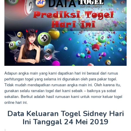
Adapun angka main yang kami dapatkan hari ini berasal dari rumus
perhitungan togel yang selama ini digunakan oleh para pakar togel.
Tidak mudah mendapatkan rumusan angka main ini. Oleh karena itu,
gunakan selalu ramalan togel dari kami sebaik – baiknya ya sobat
sekalian. Berikut adalah hasil rumusan kami untuk nomor keluar togel
online hari ini.
Data Keluaran Togel Sidney Hari
Ini Tanggal 24 Mei 2019