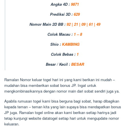
Angka 4D :
9871
Prediksi 3D :
629
Nomor Main 2D BB :
92 | 21 | 09 | 61 | 49
Colok Macau :
1 – 8
Shio :
KAMBING
Colok Bebas :
1
Besar / Kecil :
BESAR
Ramalan Nomor keluar togel hari ini yang kami berikan ini mudah –
mudahan bisa memberikan sobat bonus JP. Ingat untuk
mengkombinasikannya dengan nomor main dari sobat sendiri juga ya.
Apabila rumusan togel kami bisa berguna bagi sobat, harap dibagikan
kepada teman – teman kita yang lain supaya bisa mendapatkan bonus
JP juga. Ramalan togel online akan kami berikan setiap harinya jadi
tetap kunjungi website datatogel setiap hari untuk mengupdate nomor
keluaran.