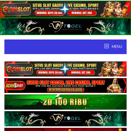
Skip
to
content
MENU