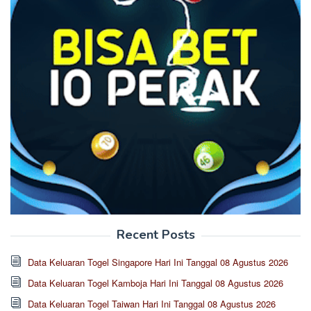
Recent Posts
Data Keluaran Togel Singapore Hari Ini Tanggal 08 Agustus 2026
Data Keluaran Togel Kamboja Hari Ini Tanggal 08 Agustus 2026
Data Keluaran Togel Taiwan Hari Ini Tanggal 08 Agustus 2026