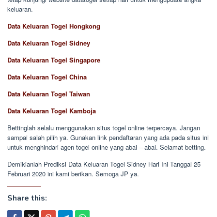
keluaran.
Data Keluaran Togel Hongkong
Data Keluaran Togel Sidney
Data Keluaran Togel Singapore
Data Keluaran Togel China
Data Keluaran Togel Taiwan
Data Keluaran Togel Kamboja
Bettinglah selalu menggunakan situs togel online terpercaya. Jangan
sampai salah pilih ya. Gunakan link pendaftaran yang ada pada situs ini
untuk menghindari agen togel online yang abal – abal. Selamat betting.
Demikianlah Prediksi Data Keluaran Togel Sidney Hari Ini Tanggal 25
Februari 2020 ini kami berikan. Semoga JP ya.
Share this: