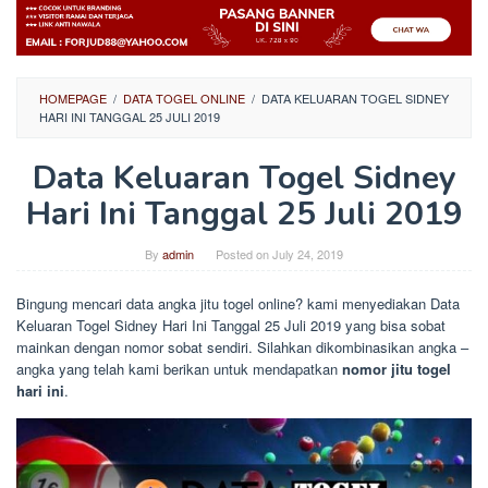
HOMEPAGE
/
DATA TOGEL ONLINE
/
DATA KELUARAN TOGEL SIDNEY
HARI INI TANGGAL 25 JULI 2019
Data Keluaran Togel Sidney
Hari Ini Tanggal 25 Juli 2019
By
admin
Posted on
July 24, 2019
Bingung mencari data angka jitu togel online? kami menyediakan Data
Keluaran Togel Sidney Hari Ini Tanggal 25 Juli 2019 yang bisa sobat
mainkan dengan nomor sobat sendiri. Silahkan dikombinasikan angka –
angka yang telah kami berikan untuk mendapatkan
nomor jitu togel
hari ini
.