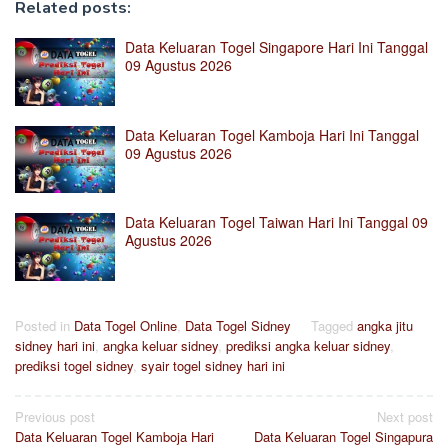
Related posts:
Data Keluaran Togel Singapore Hari Ini Tanggal
09 Agustus 2026
Data Keluaran Togel Kamboja Hari Ini Tanggal
09 Agustus 2026
Data Keluaran Togel Taiwan Hari Ini Tanggal 09
Agustus 2026
Posted in
Data Togel Online
,
Data Togel Sidney
Tagged
angka jitu
sidney hari ini
,
angka keluar sidney
,
prediksi angka keluar sidney
,
prediksi togel sidney
,
syair togel sidney hari ini
Post
Previous post
Next post
Data Keluaran Togel Kamboja Hari
Data Keluaran Togel Singapura
navigation