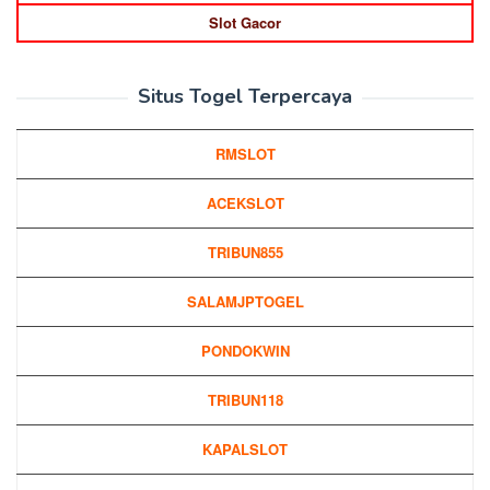
Slot Gacor
Situs Togel Terpercaya
RMSLOT
ACEKSLOT
TRIBUN855
SALAMJPTOGEL
PONDOKWIN
TRIBUN118
KAPALSLOT