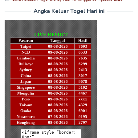
Angka Keluar Togel Hari ini