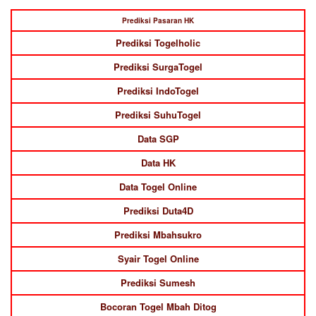
Prediksi Pasaran HK
Prediksi Togelholic
Prediksi SurgaTogel
Prediksi IndoTogel
Prediksi SuhuTogel
Data SGP
Data HK
Data Togel Online
Prediksi Duta4D
Prediksi Mbahsukro
Syair Togel Online
Prediksi Sumesh
Bocoran Togel Mbah Ditog