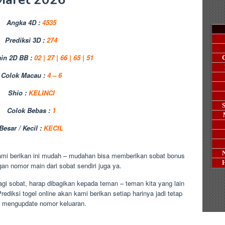
Angka 4D :
4535
Prediksi 3D :
274
in 2D BB :
02 | 27 | 66 | 65 | 51
Colok Macau :
4 – 6
Shio :
KELINCI
Colok Bebas :
1
Besar / Kecil :
KECIL
kami berikan ini mudah – mudahan bisa memberikan sobat bonus
n nomor main dari sobat sendiri juga ya.
gi sobat, harap dibagikan kepada teman – teman kita yang lain
diksi togel online akan kami berikan setiap harinya jadi tetap
uk mengupdate nomor keluaran.