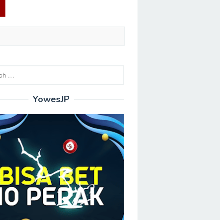
YowesJP