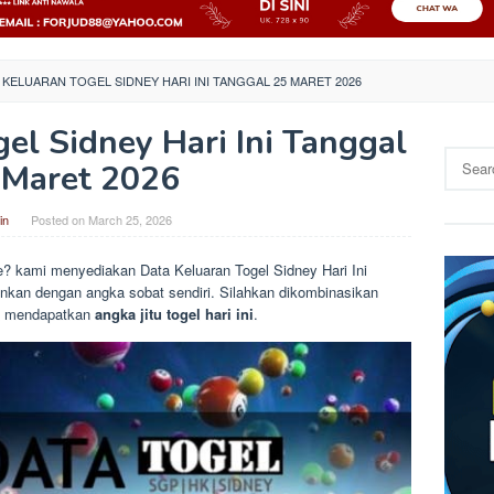
 KELUARAN TOGEL SIDNEY HARI INI TANGGAL 25 MARET 2026
el Sidney Hari Ini Tanggal
Search
 Maret 2026
for:
in
Posted on
March 25, 2026
ne? kami menyediakan Data Keluaran Togel Sidney Hari Ini
nkan dengan angka sobat sendiri. Silahkan dikombinasikan
uk mendapatkan
angka jitu togel hari ini
.