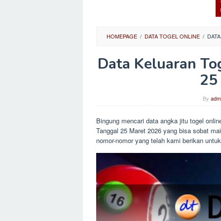
HOMEPAGE
/
DATA TOGEL ONLINE
/
DATA
Data Keluaran Tog
25
By
adm
Bingung mencari data angka jitu togel onli
Tanggal 25 Maret 2026 yang bisa sobat mai
nomor-nomor yang telah kami berikan unt