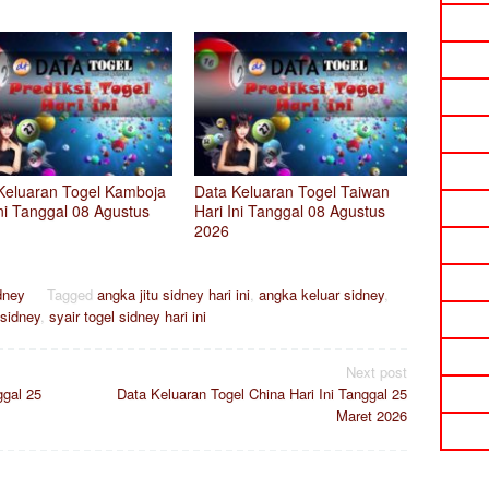
Keluaran Togel Kamboja
Data Keluaran Togel Taiwan
Ini Tanggal 08 Agustus
Hari Ini Tanggal 08 Agustus
2026
dney
Tagged
angka jitu sidney hari ini
,
angka keluar sidney
,
 sidney
,
syair togel sidney hari ini
Next post
ggal 25
Data Keluaran Togel China Hari Ini Tanggal 25
Maret 2026