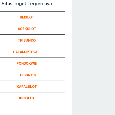
Situs Togel Terpercaya
RMSLOT
ACEKSLOT
TRIBUN855
SALAMJPTOGEL
PONDOKWIN
TRIBUN118
KAPALSLOT
IPINSLOT