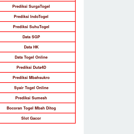
Prediksi SurgaTogel
Prediksi IndoTogel
Prediksi SuhuTogel
Data SGP
Data HK
Data Togel Online
Prediksi Duta4D
Prediksi Mbahsukro
Syair Togel Online
Prediksi Sumesh
Bocoran Togel Mbah Ditog
Slot Gacor