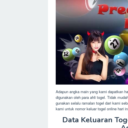
Adapun angka main yang kami dapatkan hari 
digunakan oleh para ahli togel. Tidak muda
gunakan selalu ramalan togel dari kami seb
kami untuk nomor keluar togel online hari ini
Data Keluaran Toge
A