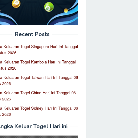
Recent Posts
a Keluaran Togel Singapore Hari Ini Tanggal
stus 2026
a Keluaran Togel Kamboja Hari Ini Tanggal
stus 2026
a Keluaran Togel Taiwan Hari Ini Tanggal 06
s 2026
a Keluaran Togel China Hari Ini Tanggal 06
s 2026
a Keluaran Togel Sidney Hari Ini Tanggal 06
s 2026
ngka Keluar Togel Hari ini