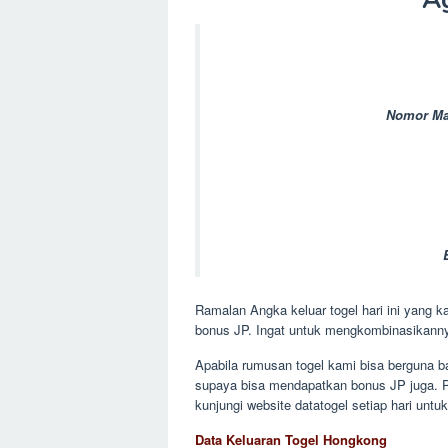
Nomor Ma
Ramalan Angka keluar togel hari ini yang 
bonus JP. Ingat untuk mengkombinasikannya
Apabila rumusan togel kami bisa berguna ba
supaya bisa mendapatkan bonus JP juga. Pre
kunjungi website datatogel setiap hari unt
Data Keluaran Togel Hongkong