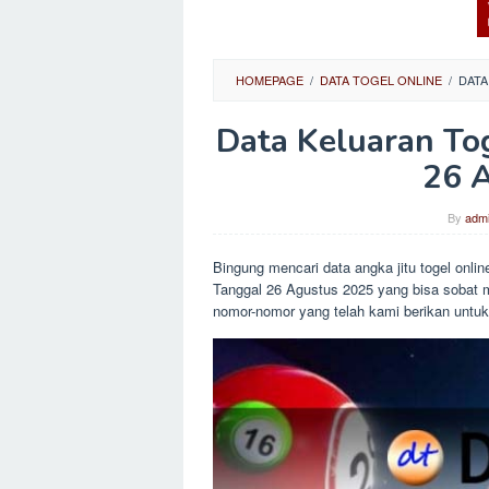
HOMEPAGE
/
DATA TOGEL ONLINE
/
DATA
Data Keluaran Tog
26 
By
adm
Bingung mencari data angka jitu togel onli
Tanggal 26 Agustus 2025 yang bisa sobat m
nomor-nomor yang telah kami berikan unt