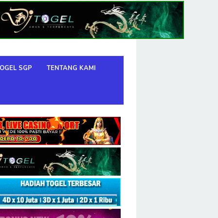
OGEL SGP
TENTANG KAMI