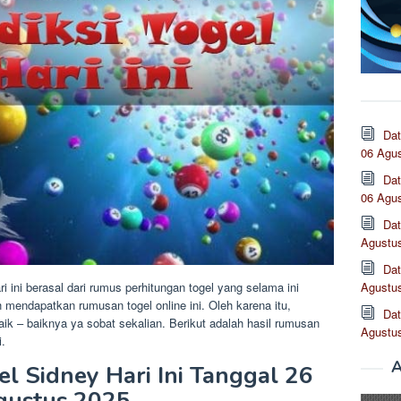
Dat
06 Agu
Dat
06 Agu
Dat
Agustu
Dat
ini berasal dari rumus perhitungan togel yang selama ini
Agustu
h mendapatkan rumusan togel online ini. Oleh karena itu,
Dat
aik – baiknya ya sobat sekalian. Berikut adalah hasil rumusan
Agustu
.
A
l Sidney Hari Ini Tanggal 26
gustus 2025