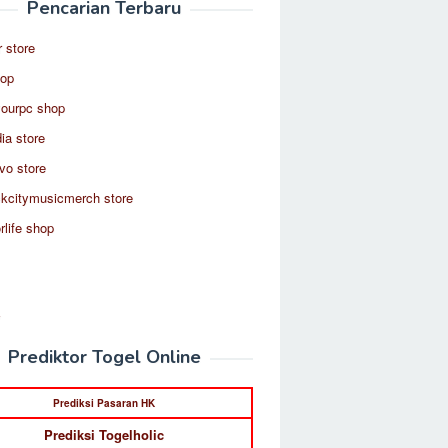
Pencarian Terbaru
 store
hop
ourpc shop
ia store
ovo store
kcitymusicmerch store
rlife shop
v
Prediktor Togel Online
Prediksi Pasaran HK
Prediksi Togelholic