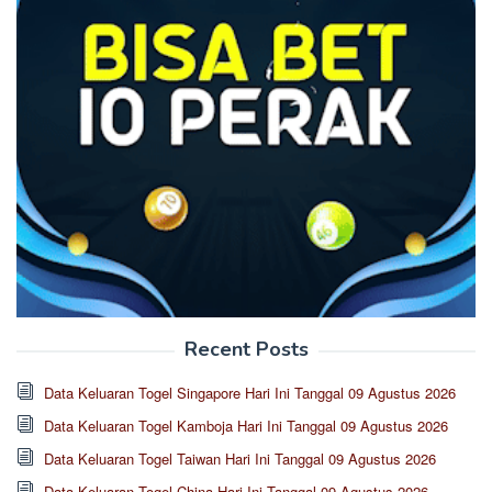
Recent Posts
Data Keluaran Togel Singapore Hari Ini Tanggal 09 Agustus 2026
Data Keluaran Togel Kamboja Hari Ini Tanggal 09 Agustus 2026
Data Keluaran Togel Taiwan Hari Ini Tanggal 09 Agustus 2026
Data Keluaran Togel China Hari Ini Tanggal 09 Agustus 2026