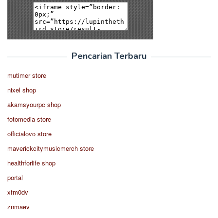
Pencarian Terbaru
mutimer store
nixel shop
akamsyourpc shop
fotomedia store
officialovo store
maverickcitymusicmerch store
healthforlife shop
portal
xfm0dv
znmaev