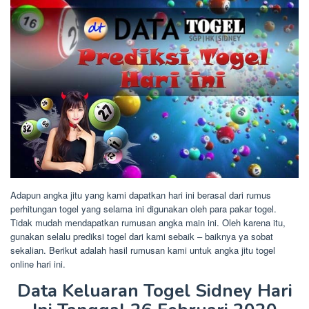
Adapun angka jitu yang kami dapatkan hari ini berasal dari rumus
perhitungan togel yang selama ini digunakan oleh para pakar togel.
Tidak mudah mendapatkan rumusan angka main ini. Oleh karena itu,
gunakan selalu prediksi togel dari kami sebaik – baiknya ya sobat
sekalian. Berikut adalah hasil rumusan kami untuk angka jitu togel
online hari ini.
Data Keluaran Togel Sidney Hari