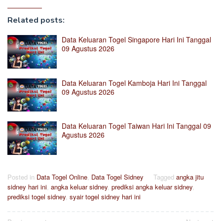
Related posts:
Data Keluaran Togel Singapore Hari Ini Tanggal
09 Agustus 2026
Data Keluaran Togel Kamboja Hari Ini Tanggal
09 Agustus 2026
Data Keluaran Togel Taiwan Hari Ini Tanggal 09
Agustus 2026
Posted in
Data Togel Online
,
Data Togel Sidney
Tagged
angka jitu
sidney hari ini
,
angka keluar sidney
,
prediksi angka keluar sidney
,
prediksi togel sidney
,
syair togel sidney hari ini