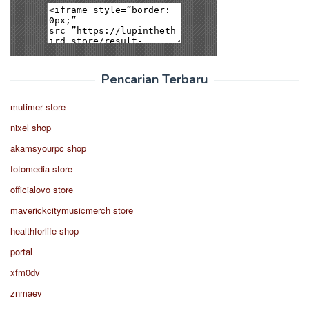
Pencarian Terbaru
mutimer store
nixel shop
akamsyourpc shop
fotomedia store
officialovo store
maverickcitymusicmerch store
healthforlife shop
portal
xfm0dv
znmaev