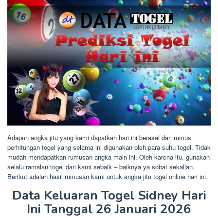
Adapun angka jitu yang kami dapatkan hari ini berasal dari rumus
perhitungan togel yang selama ini digunakan oleh para suhu togel. Tidak
mudah mendapatkan rumusan angka main ini. Oleh karena itu, gunakan
selalu ramalan togel dari kami sebaik – baiknya ya sobat sekalian.
Berikut adalah hasil rumusan kami untuk angka jitu togel online hari ini.
Data Keluaran Togel Sidney Hari
Ini Tanggal 26 Januari 2026