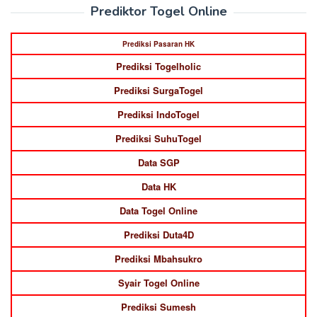
Prediktor Togel Online
Prediksi Pasaran HK
Prediksi Togelholic
Prediksi SurgaTogel
Prediksi IndoTogel
Prediksi SuhuTogel
Data SGP
Data HK
Data Togel Online
Prediksi Duta4D
Prediksi Mbahsukro
Syair Togel Online
Prediksi Sumesh