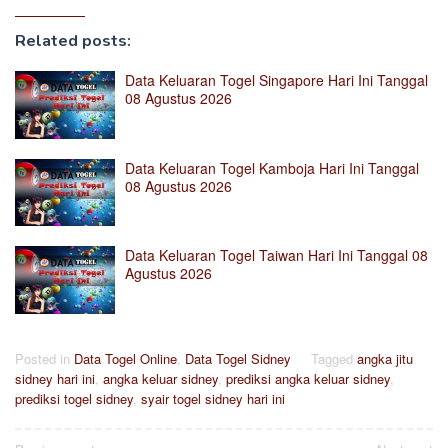
Related posts:
Data Keluaran Togel Singapore Hari Ini Tanggal
08 Agustus 2026
Data Keluaran Togel Kamboja Hari Ini Tanggal
08 Agustus 2026
Data Keluaran Togel Taiwan Hari Ini Tanggal 08
Agustus 2026
Posted in
Data Togel Online
,
Data Togel Sidney
Tagged
angka jitu
sidney hari ini
,
angka keluar sidney
,
prediksi angka keluar sidney
,
prediksi togel sidney
,
syair togel sidney hari ini