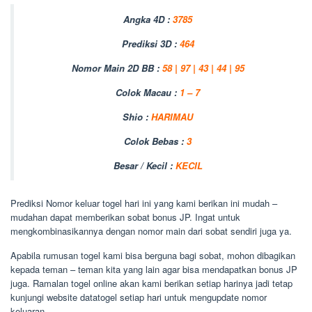
Angka 4D :
3785
Prediksi 3D :
464
Nomor Main 2D BB :
58 | 97 | 43 | 44 | 95
Colok Macau :
1 – 7
Shio :
HARIMAU
Colok Bebas :
3
Besar / Kecil :
KECIL
Prediksi Nomor keluar togel hari ini yang kami berikan ini mudah –
mudahan dapat memberikan sobat bonus JP. Ingat untuk
mengkombinasikannya dengan nomor main dari sobat sendiri juga ya.
Apabila rumusan togel kami bisa berguna bagi sobat, mohon dibagikan
kepada teman – teman kita yang lain agar bisa mendapatkan bonus JP
juga. Ramalan togel online akan kami berikan setiap harinya jadi tetap
kunjungi website datatogel setiap hari untuk mengupdate nomor
keluaran.