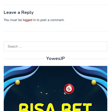
Leave a Reply
You must be
logged in
to post a comment.
Search
for:
YowesJP