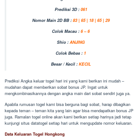
Prediksi 3D :
061
Nomor Main 2D BB :
83 | 65 | 18 | 65 | 29
Colok Macau :
6 – 6
Shio :
ANJING
Colok Bebas :
1
Besar / Kecil :
KECIL
Prediksi Angka keluar togel hari ini yang kami berikan ini mudah –
mudahan dapat memberikan sobat bonus JP. Ingat untuk
mengkombinasikannya dengan angka main dari sobat sendiri juga ya.
Apabila rumusan togel kami bisa berguna bagi sobat, harap dibagikan
kepada teman – teman kita yang lain agar bisa mendapatkan bonus JP
juga. Ramalan togel online akan kami berikan setiap harinya jadi tetap
kunjungi situs datatogel setiap hari untuk mengupdate nomor keluaran.
Data Keluaran Togel Hongkong