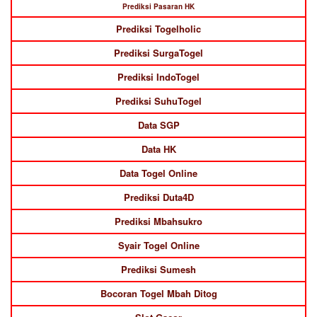
Prediksi Pasaran HK
Prediksi Togelholic
Prediksi SurgaTogel
Prediksi IndoTogel
Prediksi SuhuTogel
Data SGP
Data HK
Data Togel Online
Prediksi Duta4D
Prediksi Mbahsukro
Syair Togel Online
Prediksi Sumesh
Bocoran Togel Mbah Ditog