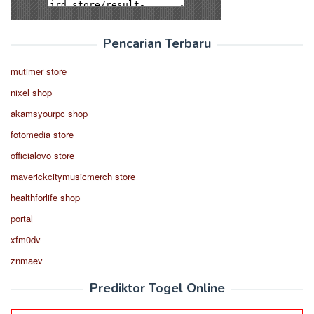
Pencarian Terbaru
mutimer store
nixel shop
akamsyourpc shop
fotomedia store
officialovo store
maverickcitymusicmerch store
healthforlife shop
portal
xfm0dv
znmaev
Prediktor Togel Online