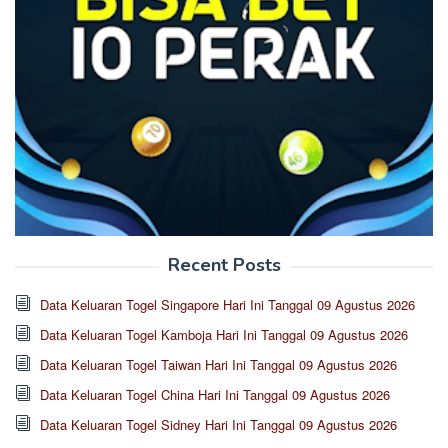
Recent Posts
Data Keluaran Togel Singapore Hari Ini Tanggal 09 Agustus 2026
Data Keluaran Togel Kamboja Hari Ini Tanggal 09 Agustus 2026
Data Keluaran Togel Taiwan Hari Ini Tanggal 09 Agustus 2026
Data Keluaran Togel China Hari Ini Tanggal 09 Agustus 2026
Data Keluaran Togel Sidney Hari Ini Tanggal 09 Agustus 2026