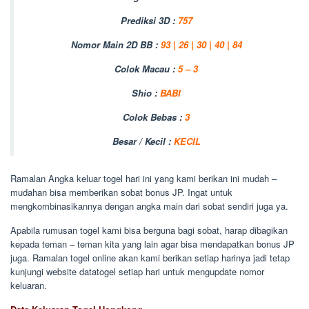
Prediksi 3D :
757
Nomor Main 2D BB :
93 | 26 | 30 | 40 | 84
Colok Macau :
5 – 3
Shio :
BABI
Colok Bebas :
3
Besar / Kecil :
KECIL
Ramalan Angka keluar togel hari ini yang kami berikan ini mudah –
mudahan bisa memberikan sobat bonus JP. Ingat untuk
mengkombinasikannya dengan angka main dari sobat sendiri juga ya.
Apabila rumusan togel kami bisa berguna bagi sobat, harap dibagikan
kepada teman – teman kita yang lain agar bisa mendapatkan bonus JP
juga. Ramalan togel online akan kami berikan setiap harinya jadi tetap
kunjungi website datatogel setiap hari untuk mengupdate nomor
keluaran.