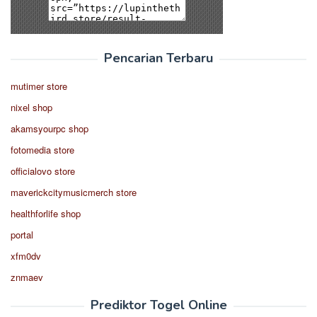
Pencarian Terbaru
mutimer store
nixel shop
akamsyourpc shop
fotomedia store
officialovo store
maverickcitymusicmerch store
healthforlife shop
portal
xfm0dv
znmaev
Prediktor Togel Online