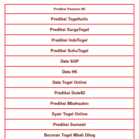
Prediksi Pasaran HK
Prediksi Togelholic
Prediksi SurgaTogel
Prediksi IndoTogel
Prediksi SuhuTogel
Data SGP
Data HK
Data Togel Online
Prediksi Duta4D
Prediksi Mbahsukro
Syair Togel Online
Prediksi Sumesh
Bocoran Togel Mbah Ditog