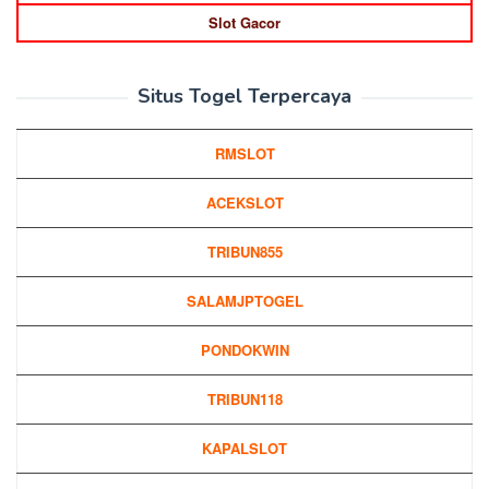
Slot Gacor
Situs Togel Terpercaya
RMSLOT
ACEKSLOT
TRIBUN855
SALAMJPTOGEL
PONDOKWIN
TRIBUN118
KAPALSLOT