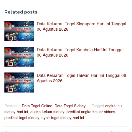
Related posts:
Data Keluaran Togel Singapore Hari Ini Tanggal
06 Agustus 2026
Data Keluaran Togel Kamboja Hari Ini Tanggal
06 Agustus 2026
Data Keluaran Togel Taiwan Hari Ini Tanggal 06
Agustus 2026
Posted in
Data Togel Online
,
Data Togel Sidney
Tagged
angka jitu
sidney hari ini
,
angka keluar sidney
,
prediksi angka keluar sidney
,
prediksi togel sidney
,
syair togel sidney hari ini