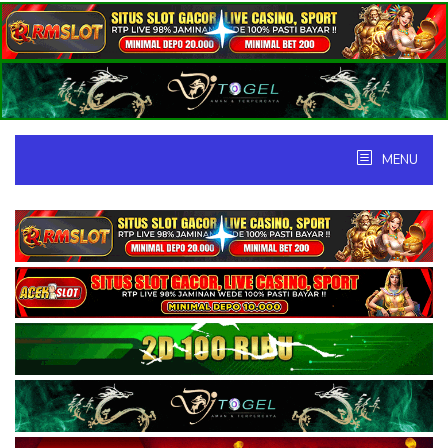
Skip
to
content
MENU