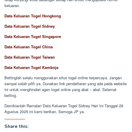
keluaran.
Data Keluaran Togel Hongkong
Data Keluaran Togel Sidney
Data Keluaran Togel Singapore
Data Keluaran Togel China
Data Keluaran Togel Taiwan
Data Keluaran Togel Kamboja
Bettinglah selalu menggunakan situs togel online terpercaya. Jangan
sampai salah pilih ya. Gunakan link pendaftaran yang ada pada website
ini untuk menghindari agen togel online yang abal – abal. Selamat
betting.
Demikianlah Ramalan Data Keluaran Togel Sidney Hari Ini Tanggal 29
Agustus 2025 ini kami berikan. Semoga JP ya.
Share this: