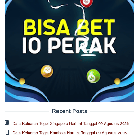
Recent Posts
Data Keluaran Togel Singapore Hari Ini Tanggal 09 Agustus 2026
Data Keluaran Togel Kamboja Hari Ini Tanggal 09 Agustus 2026