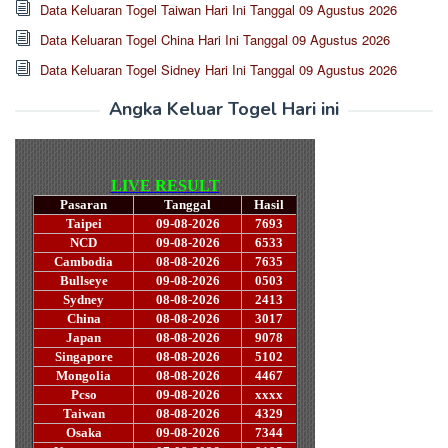
Data Keluaran Togel Taiwan Hari Ini Tanggal 09 Agustus 2026
Data Keluaran Togel China Hari Ini Tanggal 09 Agustus 2026
Data Keluaran Togel Sidney Hari Ini Tanggal 09 Agustus 2026
Angka Keluar Togel Hari ini