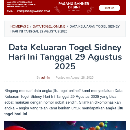
HOMEPAGE
/
DATA TOGEL ONLINE
/
DATA KELUARAN TOGEL SIDNEY
HARI INI TANGGAL 29 AGUSTUS 2025
Data Keluaran Togel Sidney
Hari Ini Tanggal 29 Agustus
2025
By
admin
Posted on
August 28, 2025
Bingung mencari data angka jitu togel online? kami menyediakan Data
Keluaran Togel Sidney Hari Ini Tanggal 29 Agustus 2025 yang bisa
sobat mainkan dengan nomor sobat sendiri. Silahkan dikombinasikan
angka – angka yang telah kami berikan untuk mendapatkan
angka jitu
togel hari ini
.