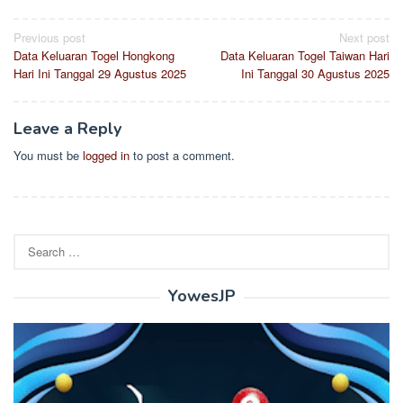
Post
Previous post
Next post
Data Keluaran Togel Hongkong
Data Keluaran Togel Taiwan Hari
navigation
Hari Ini Tanggal 29 Agustus 2025
Ini Tanggal 30 Agustus 2025
Leave a Reply
You must be
logged in
to post a comment.
Search
for:
YowesJP