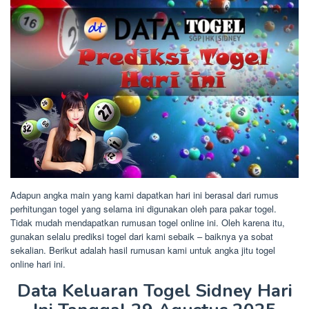
Adapun angka main yang kami dapatkan hari ini berasal dari rumus
perhitungan togel yang selama ini digunakan oleh para pakar togel.
Tidak mudah mendapatkan rumusan togel online ini. Oleh karena itu,
gunakan selalu prediksi togel dari kami sebaik – baiknya ya sobat
sekalian. Berikut adalah hasil rumusan kami untuk angka jitu togel
online hari ini.
Data Keluaran Togel Sidney Hari