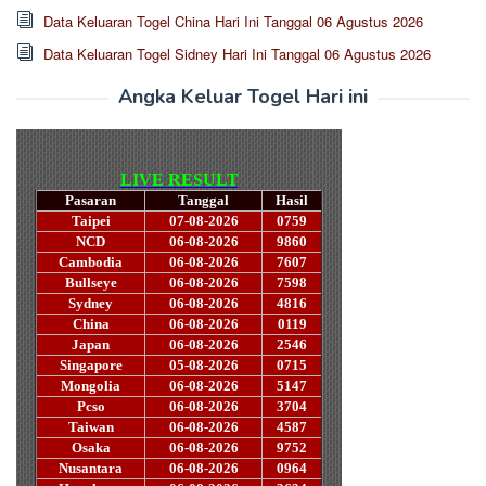
Data Keluaran Togel China Hari Ini Tanggal 06 Agustus 2026
Data Keluaran Togel Sidney Hari Ini Tanggal 06 Agustus 2026
Angka Keluar Togel Hari ini