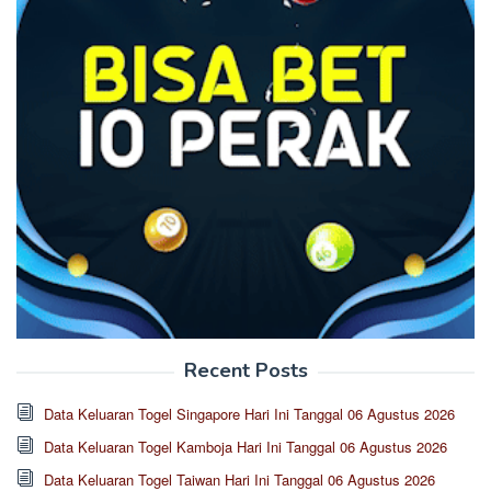
Recent Posts
Data Keluaran Togel Singapore Hari Ini Tanggal 06 Agustus 2026
Data Keluaran Togel Kamboja Hari Ini Tanggal 06 Agustus 2026
Data Keluaran Togel Taiwan Hari Ini Tanggal 06 Agustus 2026