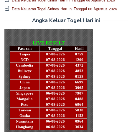
Data Keluaran Togel Sidney Hari Ini Tanggal 08 Agustus 2026
Angka Keluar Togel Hari ini