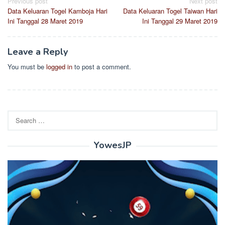
Post
Previous post
Next post
Data Keluaran Togel Kamboja Hari
Data Keluaran Togel Taiwan Hari
navigation
Ini Tanggal 28 Maret 2019
Ini Tanggal 29 Maret 2019
Leave a Reply
You must be
logged in
to post a comment.
Search
for:
YowesJP