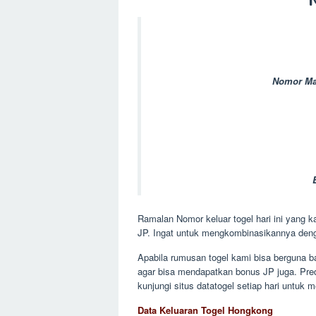
Nomor Ma
Ramalan Nomor keluar togel hari ini yang 
JP. Ingat untuk mengkombinasikannya denga
Apabila rumusan togel kami bisa berguna ba
agar bisa mendapatkan bonus JP juga. Predik
kunjungi situs datatogel setiap hari untuk
Data Keluaran Togel Hongkong