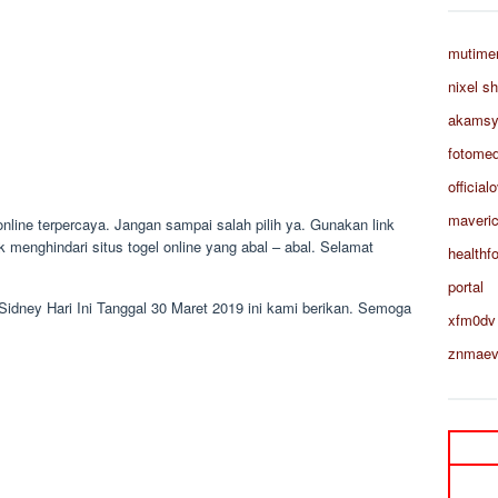
mutimer
nixel s
akamsy
fotomed
official
maveric
nline terpercaya. Jangan sampai salah pilih ya. Gunakan link
 menghindari situs togel online yang abal – abal. Selamat
healthfo
portal
idney Hari Ini Tanggal 30 Maret 2019 ini kami berikan. Semoga
xfm0dv
znmae