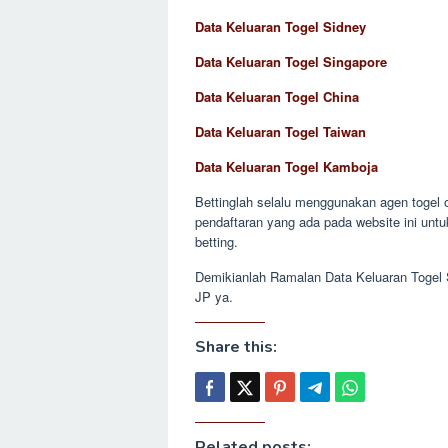
Data Keluaran Togel Sidney
Data Keluaran Togel Singapore
Data Keluaran Togel China
Data Keluaran Togel Taiwan
Data Keluaran Togel Kamboja
Bettinglah selalu menggunakan agen togel o
pendaftaran yang ada pada website ini untuk
betting.
Demikianlah Ramalan Data Keluaran Togel S
JP ya.
Share this:
Related posts: