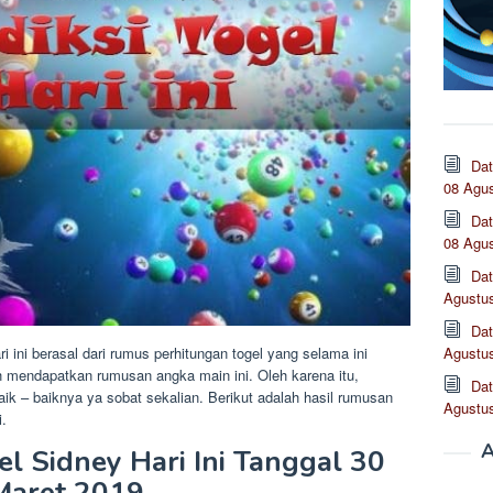
Dat
08 Agu
Dat
08 Agu
Dat
Agustu
Dat
ini berasal dari rumus perhitungan togel yang selama ini
Agustu
h mendapatkan rumusan angka main ini. Oleh karena itu,
Dat
aik – baiknya ya sobat sekalian. Berikut adalah hasil rumusan
Agustu
.
A
l Sidney Hari Ini Tanggal 30
Maret 2019