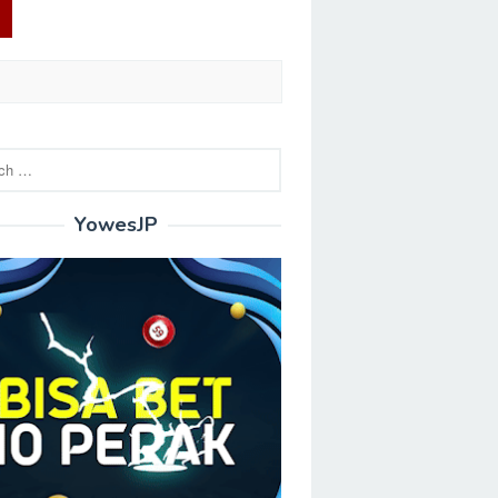
YowesJP