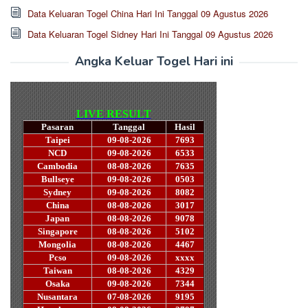
Data Keluaran Togel China Hari Ini Tanggal 09 Agustus 2026
Data Keluaran Togel Sidney Hari Ini Tanggal 09 Agustus 2026
Angka Keluar Togel Hari ini