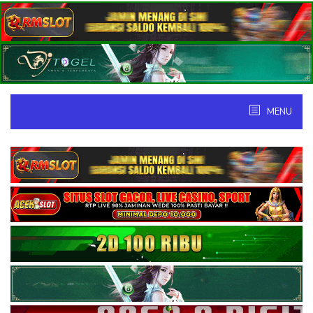
Skip
to
content
MENU