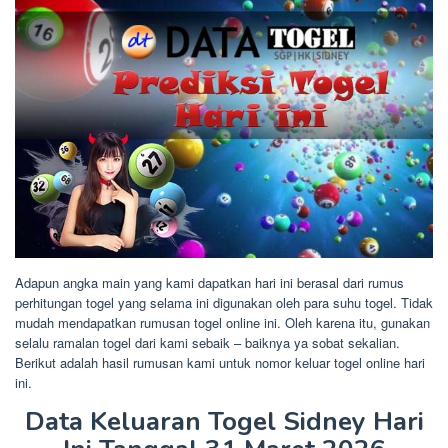
Adapun angka main yang kami dapatkan hari ini berasal dari rumus
perhitungan togel yang selama ini digunakan oleh para suhu togel. Tidak
mudah mendapatkan rumusan togel online ini. Oleh karena itu, gunakan
selalu ramalan togel dari kami sebaik – baiknya ya sobat sekalian.
Berikut adalah hasil rumusan kami untuk nomor keluar togel online hari
ini.
Data Keluaran Togel Sidney Hari