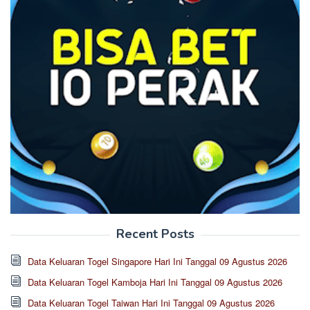
Recent Posts
Data Keluaran Togel Singapore Hari Ini Tanggal 09 Agustus 2026
Data Keluaran Togel Kamboja Hari Ini Tanggal 09 Agustus 2026
Data Keluaran Togel Taiwan Hari Ini Tanggal 09 Agustus 2026