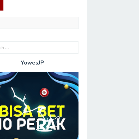
YowesJP