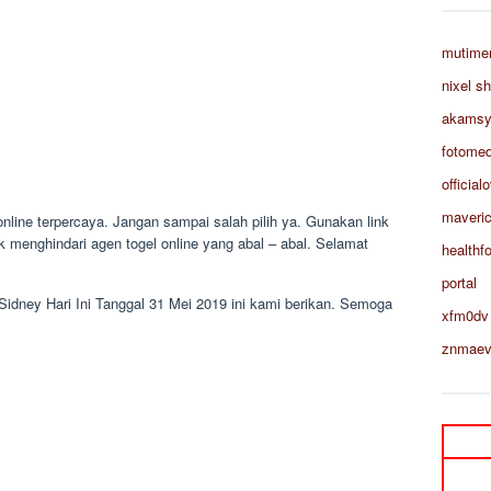
mutimer
nixel s
akamsy
fotomed
official
maveric
online terpercaya. Jangan sampai salah pilih ya. Gunakan link
k menghindari agen togel online yang abal – abal. Selamat
healthfo
portal
idney Hari Ini Tanggal 31 Mei 2019 ini kami berikan. Semoga
xfm0dv
znmae