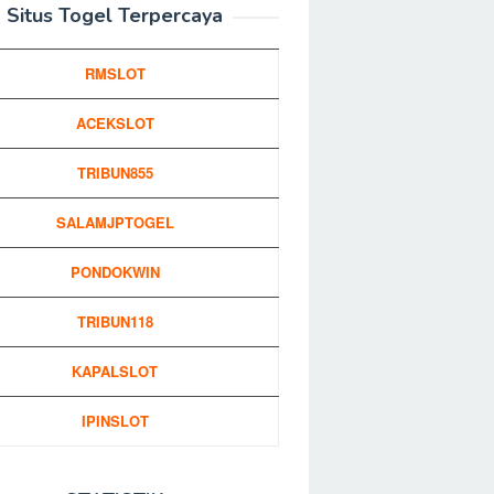
Situs Togel Terpercaya
RMSLOT
ACEKSLOT
TRIBUN855
SALAMJPTOGEL
PONDOKWIN
TRIBUN118
KAPALSLOT
IPINSLOT