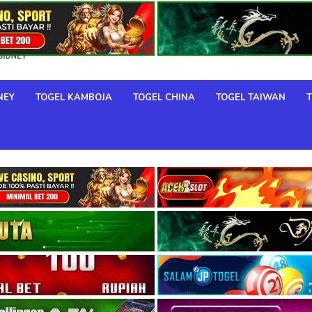
NEY
TOGEL KAMBOJA
TOGEL CHINA
TOGEL TAIWAN
T