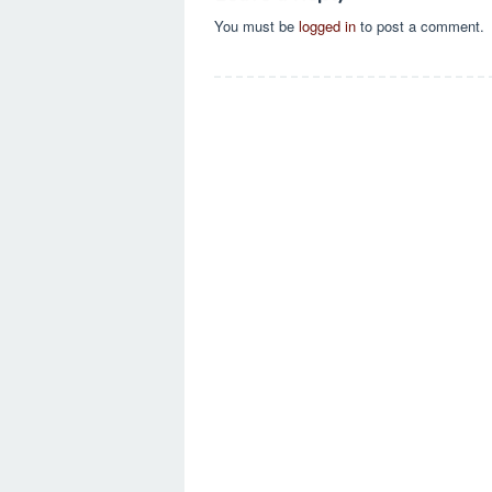
You must be
logged in
to post a comment.