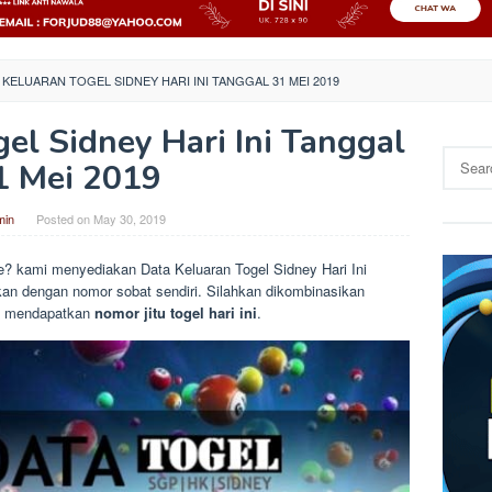
 KELUARAN TOGEL SIDNEY HARI INI TANGGAL 31 MEI 2019
el Sidney Hari Ini Tanggal
Search
1 Mei 2019
for:
min
Posted on
May 30, 2019
ne? kami menyediakan Data Keluaran Togel Sidney Hari Ini
an dengan nomor sobat sendiri. Silahkan dikombinasikan
uk mendapatkan
nomor jitu togel hari ini
.