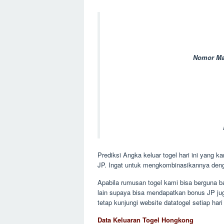
Nomor Ma
Prediksi Angka keluar togel hari ini yang
JP. Ingat untuk mengkombinasikannya denga
Apabila rumusan togel kami bisa berguna b
lain supaya bisa mendapatkan bonus JP juga.
tetap kunjungi website datatogel setiap ha
Data Keluaran Togel Hongkong