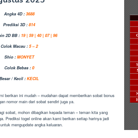
Angka 4D :
3688
Prediksi 3D :
814
in 2D BB :
19 | 59 | 40 | 07 | 96
Colok Macau :
5 – 2
Shio :
MONYET
Colok Bebas :
0
Besar / Kecil :
KECIL
 kami berikan ini mudah – mudahan dapat memberikan sobat bonus
n nomor main dari sobat sendiri juga ya.
agi sobat, mohon dibagikan kepada teman – teman kita yang
 Prediksi togel online akan kami berikan setiap harinya jadi
ri untuk mengupdate angka keluaran.