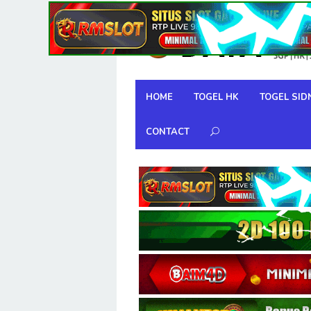
Skip
to
content
HOME
TOGEL HK
TOGEL SID
CONTACT