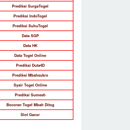
Prediksi SurgaTogel
Prediksi IndoTogel
Prediksi SuhuTogel
Data SGP
Data HK
Data Togel Online
Prediksi Duta4D
Prediksi Mbahsukro
Syair Togel Online
Prediksi Sumesh
Bocoran Togel Mbah Ditog
Slot Gacor