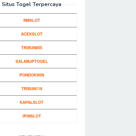
Situs Togel Terpercaya
RMSLOT
ACEKSLOT
TRIBUN855
SALAMJPTOGEL
PONDOKWIN
TRIBUN118
KAPALSLOT
IPINSLOT