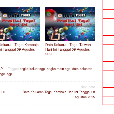
Keluaran Togel Kamboja
Data Keluaran Togel Taiwan
Ini Tanggal 09 Agustus
Hari Ini Tanggal 09 Agustus
2026
GP
Tagged
angka keluar sgp
,
angka main sgp
,
data keluaran
togel sgp
Next post
l 03
Data Keluaran Togel Kamboja Hari Ini Tanggal 03
Agustus 2025