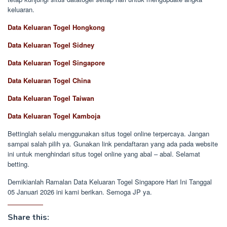
keluaran.
Data Keluaran Togel Hongkong
Data Keluaran Togel Sidney
Data Keluaran Togel Singapore
Data Keluaran Togel China
Data Keluaran Togel Taiwan
Data Keluaran Togel Kamboja
Bettinglah selalu menggunakan situs togel online terpercaya. Jangan
sampai salah pilih ya. Gunakan link pendaftaran yang ada pada website
ini untuk menghindari situs togel online yang abal – abal. Selamat
betting.
Demikianlah Ramalan Data Keluaran Togel Singapore Hari Ini Tanggal
05 Januari 2026 ini kami berikan. Semoga JP ya.
Share this: