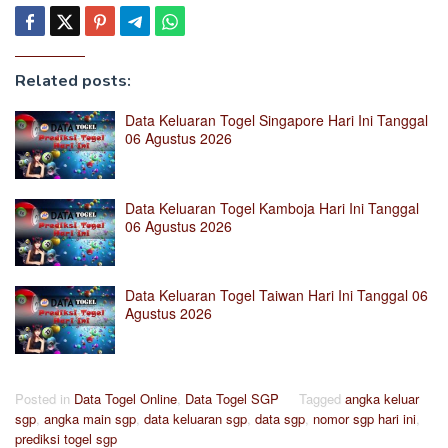
Related posts:
Data Keluaran Togel Singapore Hari Ini Tanggal
06 Agustus 2026
Data Keluaran Togel Kamboja Hari Ini Tanggal
06 Agustus 2026
Data Keluaran Togel Taiwan Hari Ini Tanggal 06
Agustus 2026
Posted in
Data Togel Online
,
Data Togel SGP
Tagged
angka keluar
sgp
,
angka main sgp
,
data keluaran sgp
,
data sgp
,
nomor sgp hari ini
,
prediksi togel sgp