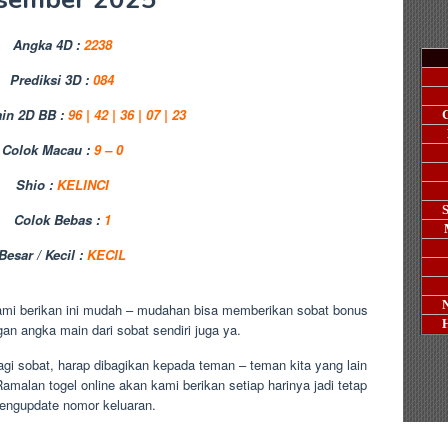
Angka 4D :
2238
Prediksi 3D :
084
in 2D BB :
96 | 42 | 36 | 07 | 23
Colok Macau :
9 – 0
Shio :
KELINCI
Colok Bebas :
1
Besar / Kecil :
KECIL
kami berikan ini mudah – mudahan bisa memberikan sobat bonus
n angka main dari sobat sendiri juga ya.
gi sobat, harap dibagikan kepada teman – teman kita yang lain
alan togel online akan kami berikan setiap harinya jadi tetap
 mengupdate nomor keluaran.