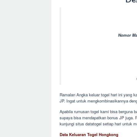
Nomor Ma
Ramalan Angka keluar togel hari ini yang 
JP. Ingat untuk mengkombinasikannya denga
Apabila rumusan togel kami bisa berguna ba
supaya bisa mendapatkan bonus JP juga. Ram
kunjungi situs datatogel setiap hari untuk
Data Keluaran Togel Hongkong