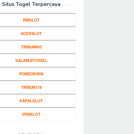
Situs Togel Terpercaya
RMSLOT
ACEKSLOT
TRIBUN855
SALAMJPTOGEL
PONDOKWIN
TRIBUN118
KAPALSLOT
IPINSLOT