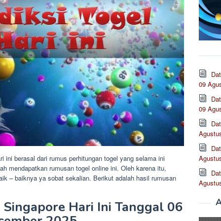
Dat
09 Agu
Dat
09 Agu
Dat
Agustu
Dat
ini berasal dari rumus perhitungan togel yang selama ini
Agustu
ah mendapatkan rumusan togel online ini. Oleh karena itu,
Dat
aik – baiknya ya sobat sekalian. Berikut adalah hasil rumusan
Agustu
A
 Singapore Hari Ini Tanggal 06
sember 2025