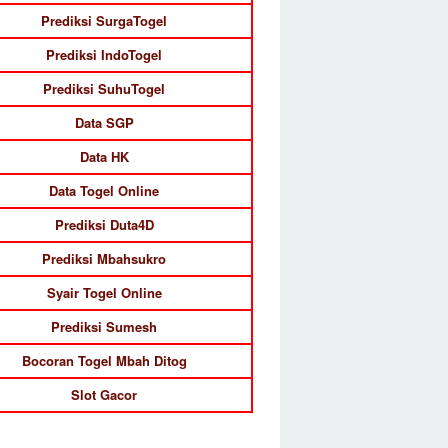
Prediksi SurgaTogel
Prediksi IndoTogel
Prediksi SuhuTogel
Data SGP
Data HK
Data Togel Online
Prediksi Duta4D
Prediksi Mbahsukro
Syair Togel Online
Prediksi Sumesh
Bocoran Togel Mbah Ditog
Slot Gacor