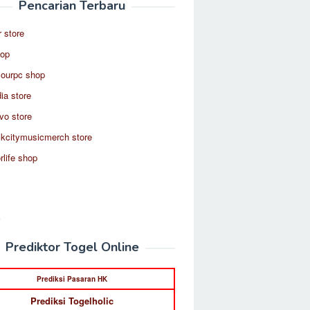
Pencarian Terbaru
 store
hop
ourpc shop
ia store
ovo store
kcitymusicmerch store
rlife shop
v
Prediktor Togel Online
Prediksi Pasaran HK
Prediksi Togelholic