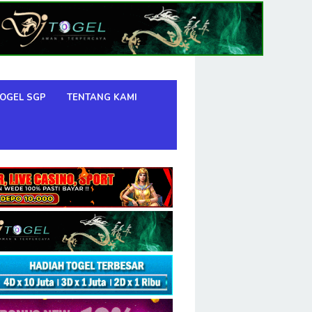
OGEL SGP
TENTANG KAMI