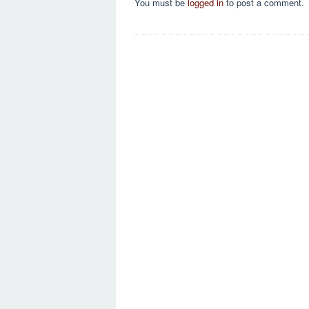
You must be
logged in
to post a comment.