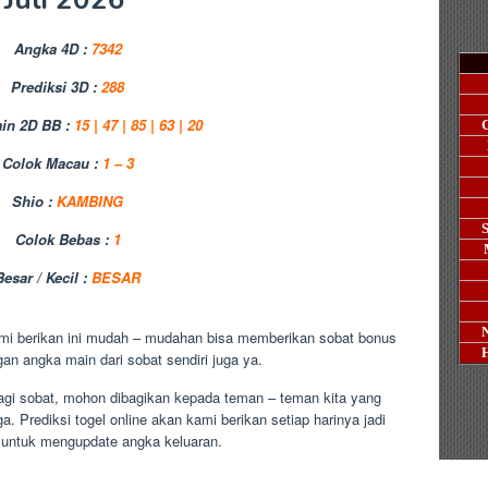
Angka 4D :
7342
Prediksi 3D :
288
in 2D BB :
15 | 47 | 85 | 63 | 20
Colok Macau :
1 – 3
Shio :
KAMBING
Colok Bebas :
1
Besar / Kecil :
BESAR
 kami berikan ini mudah – mudahan bisa memberikan sobat bonus
n angka main dari sobat sendiri juga ya.
agi sobat, mohon dibagikan kepada teman – teman kita yang
 Prediksi togel online akan kami berikan setiap harinya jadi
ri untuk mengupdate angka keluaran.