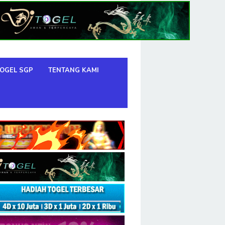
OGEL SGP
TENTANG KAMI