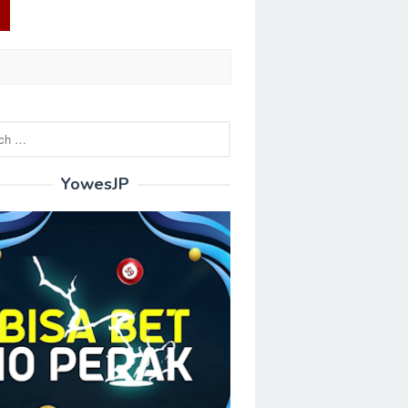
YowesJP