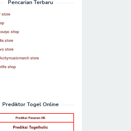
Pencarian Terbaru
 store
hop
ourpc shop
ia store
ovo store
kcitymusicmerch store
rlife shop
v
Prediktor Togel Online
Prediksi Pasaran HK
Prediksi Togelholic