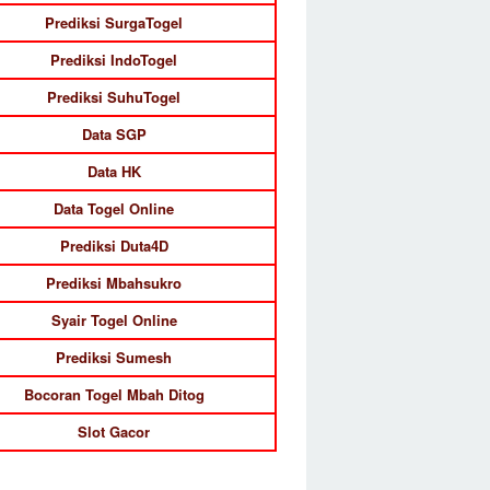
Prediksi SurgaTogel
Prediksi IndoTogel
Prediksi SuhuTogel
Data SGP
Data HK
Data Togel Online
Prediksi Duta4D
Prediksi Mbahsukro
Syair Togel Online
Prediksi Sumesh
Bocoran Togel Mbah Ditog
Slot Gacor