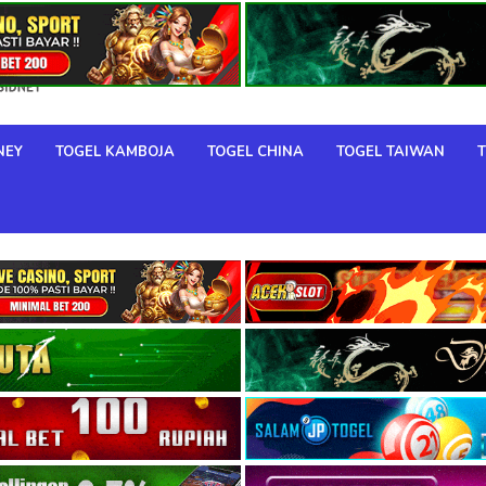
NEY
TOGEL KAMBOJA
TOGEL CHINA
TOGEL TAIWAN
T