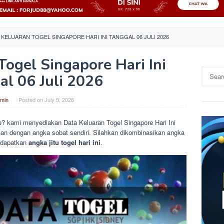
 KELUARAN TOGEL SINGAPORE HARI INI TANGGAL 06 JULI 2026
Togel Singapore Hari Ini
Search
al 06 Juli 2026
for:
min
Posted on
July 5, 2026
ne? kami menyediakan Data Keluaran Togel Singapore Hari Ini
kan dengan angka sobat sendiri. Silahkan dikombinasikan angka
ndapatkan
angka jitu togel hari ini
.