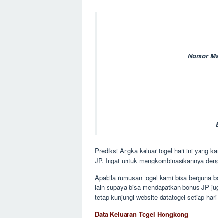
Nomor Ma
Prediksi Angka keluar togel hari ini yang
JP. Ingat untuk mengkombinasikannya denga
Apabila rumusan togel kami bisa berguna b
lain supaya bisa mendapatkan bonus JP juga.
tetap kunjungi website datatogel setiap ha
Data Keluaran Togel Hongkong