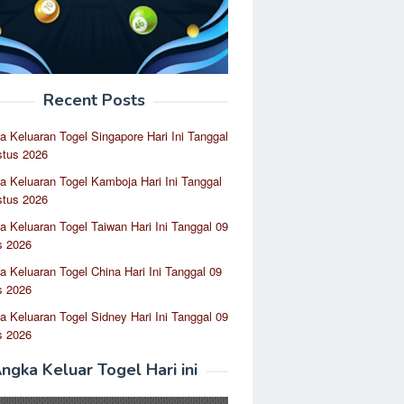
Recent Posts
a Keluaran Togel Singapore Hari Ini Tanggal
stus 2026
a Keluaran Togel Kamboja Hari Ini Tanggal
stus 2026
a Keluaran Togel Taiwan Hari Ini Tanggal 09
s 2026
a Keluaran Togel China Hari Ini Tanggal 09
s 2026
a Keluaran Togel Sidney Hari Ini Tanggal 09
s 2026
ngka Keluar Togel Hari ini