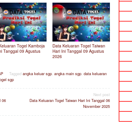
Keluaran Togel Kamboja
Data Keluaran Togel Taiwan
Ini Tanggal 09 Agustus
Hari Ini Tanggal 09 Agustus
2026
GP
Tagged
angka keluar sgp
,
angka main sgp
,
data keluaran
togel sgp
Next post
l 06
Data Keluaran Togel Taiwan Hari Ini Tanggal 06
November 2025