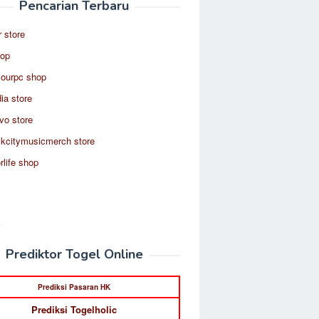
Pencarian Terbaru
 store
hop
ourpc shop
ia store
ovo store
kcitymusicmerch store
rlife shop
v
Prediktor Togel Online
Prediksi Pasaran HK
Prediksi Togelholic