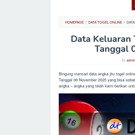
HOMEPAGE
/
DATA TOGEL ONLINE
/
DATA
Data Keluaran 
Tanggal 
By
admi
Bingung mencari data angka jitu togel onli
Tanggal 06 November 2025 yang bisa sobat
angka – angka yang telah kami berikan u