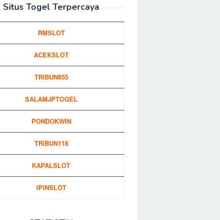
Situs Togel Terpercaya
RMSLOT
ACEKSLOT
TRIBUN855
SALAMJPTOGEL
PONDOKWIN
TRIBUN118
KAPALSLOT
IPINSLOT