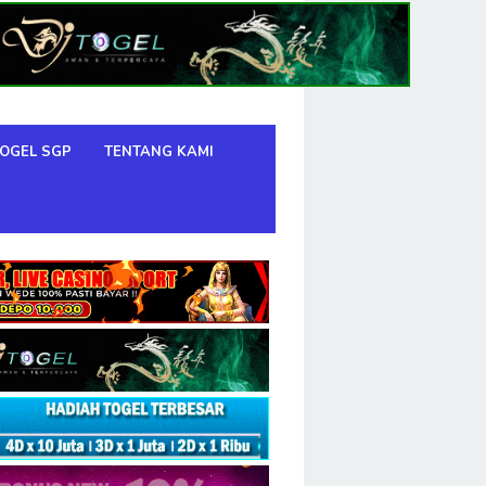
OGEL SGP
TENTANG KAMI