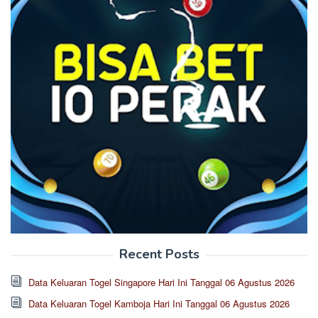
Recent Posts
Data Keluaran Togel Singapore Hari Ini Tanggal 06 Agustus 2026
Data Keluaran Togel Kamboja Hari Ini Tanggal 06 Agustus 2026