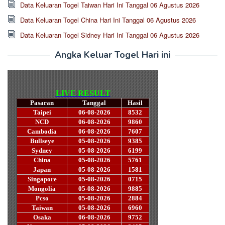
Data Keluaran Togel Taiwan Hari Ini Tanggal 06 Agustus 2026
Data Keluaran Togel China Hari Ini Tanggal 06 Agustus 2026
Data Keluaran Togel Sidney Hari Ini Tanggal 06 Agustus 2026
Angka Keluar Togel Hari ini