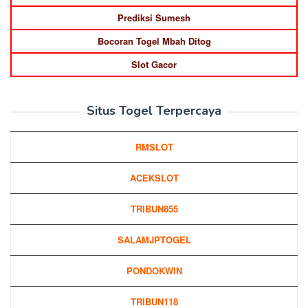
Prediksi Sumesh
Bocoran Togel Mbah Ditog
Slot Gacor
Situs Togel Terpercaya
RMSLOT
ACEKSLOT
TRIBUN855
SALAMJPTOGEL
PONDOKWIN
TRIBUN118