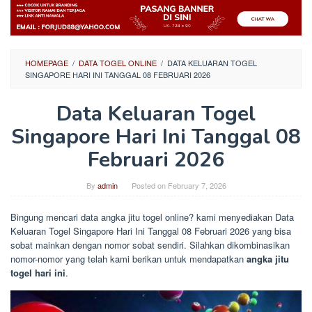
HOMEPAGE
/
DATA TOGEL ONLINE
/
DATA KELUARAN TOGEL
SINGAPORE HARI INI TANGGAL 08 FEBRUARI 2026
Data Keluaran Togel
Singapore Hari Ini Tanggal 08
Februari 2026
By
admin
Posted on
February 7, 2026
Bingung mencari data angka jitu togel online? kami menyediakan Data
Keluaran Togel Singapore Hari Ini Tanggal 08 Februari 2026 yang bisa
sobat mainkan dengan nomor sobat sendiri. Silahkan dikombinasikan
nomor-nomor yang telah kami berikan untuk mendapatkan
angka jitu
togel hari ini
.