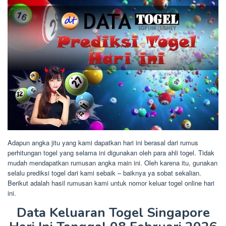
Adapun angka jitu yang kami dapatkan hari ini berasal dari rumus
perhitungan togel yang selama ini digunakan oleh para ahli togel. Tidak
mudah mendapatkan rumusan angka main ini. Oleh karena itu, gunakan
selalu prediksi togel dari kami sebaik – baiknya ya sobat sekalian.
Berikut adalah hasil rumusan kami untuk nomor keluar togel online hari
ini.
Data Keluaran Togel Singapore