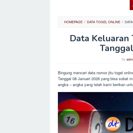
HOMEPAGE
/
DATA TOGEL ONLINE
/
DATA
Data Keluaran 
Tanggal
By
adm
Bingung mencari data nomor jitu togel onli
Tanggal 08 Januari 2026 yang bisa sobat m
angka – angka yang telah kami berikan u