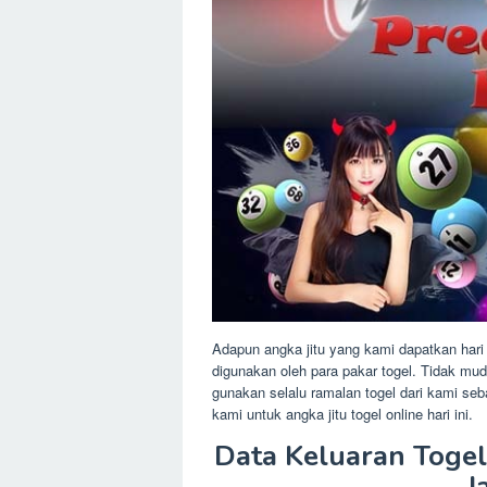
Adapun angka jitu yang kami dapatkan hari i
digunakan oleh para pakar togel. Tidak mud
gunakan selalu ramalan togel dari kami seb
kami untuk angka jitu togel online hari ini.
Data Keluaran Togel
J