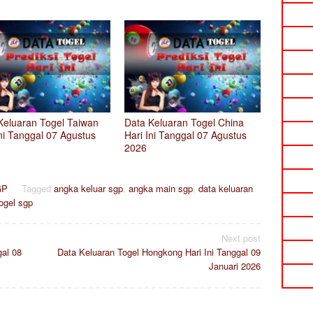
Keluaran Togel Taiwan
Data Keluaran Togel China
Ini Tanggal 07 Agustus
Hari Ini Tanggal 07 Agustus
2026
GP
Tagged
angka keluar sgp
,
angka main sgp
,
data keluaran
togel sgp
Next post
gal 08
Data Keluaran Togel Hongkong Hari Ini Tanggal 09
Januari 2026