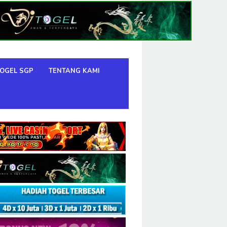
OGEL SGP
TENTANG KAMI