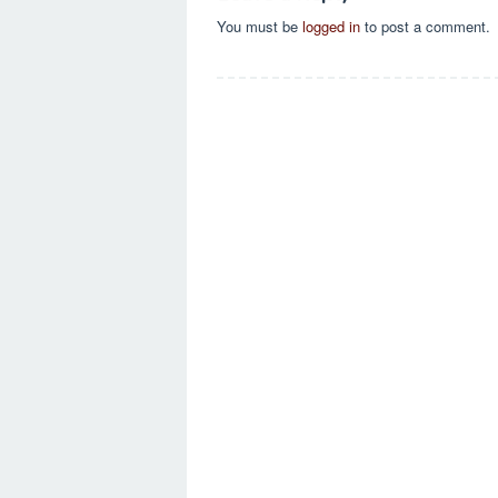
You must be
logged in
to post a comment.