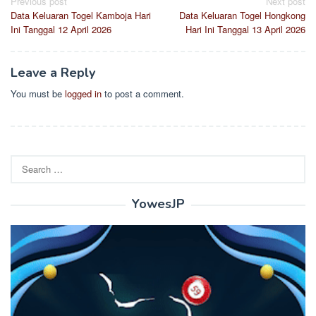
Post
Previous post
Next post
Data Keluaran Togel Kamboja Hari
Data Keluaran Togel Hongkong
navigation
Ini Tanggal 12 April 2026
Hari Ini Tanggal 13 April 2026
Leave a Reply
You must be
logged in
to post a comment.
Search
for:
YowesJP