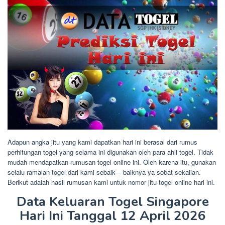
Adapun angka jitu yang kami dapatkan hari ini berasal dari rumus
perhitungan togel yang selama ini digunakan oleh para ahli togel. Tidak
mudah mendapatkan rumusan togel online ini. Oleh karena itu, gunakan
selalu ramalan togel dari kami sebaik – baiknya ya sobat sekalian.
Berikut adalah hasil rumusan kami untuk nomor jitu togel online hari ini.
Data Keluaran Togel Singapore
Hari Ini Tanggal 12 April 2026