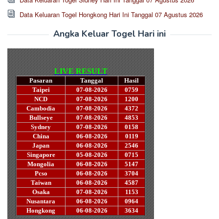
Data Keluaran Togel Hongkong Hari Ini Tanggal 07 Agustus 2026
Angka Keluar Togel Hari ini