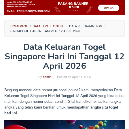
HOMEPAGE
/
DATA TOGEL ONLINE
/
DATA KELUARAN TOGEL
SINGAPORE HARI INI TANGGAL 12 APRIL 2026
Data Keluaran Togel
Singapore Hari Ini Tanggal 12
April 2026
By
admin
Posted on
April 11, 2026
Bingung mencari data nomor jitu togel online? kami menyediakan Data
Keluaran Togel Singapore Hari Ini Tanggal 12 April 2026 yang bisa sobat
mainkan dengan nomor sobat sendiri. Silahkan dikombinasikan angka –
angka yang telah kami berikan untuk mendapatkan
angka jitu togel
hari ini
.