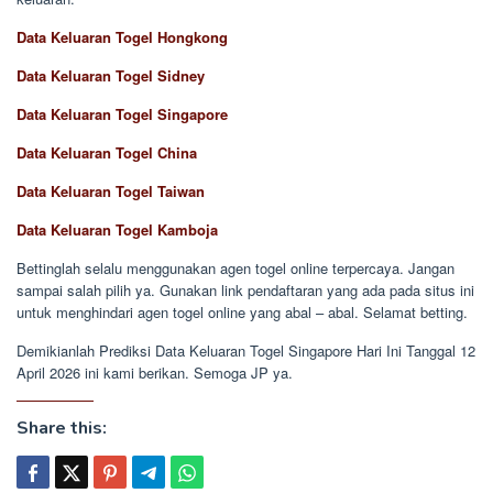
Data Keluaran Togel Hongkong
Data Keluaran Togel Sidney
Data Keluaran Togel Singapore
Data Keluaran Togel China
Data Keluaran Togel Taiwan
Data Keluaran Togel Kamboja
Bettinglah selalu menggunakan agen togel online terpercaya. Jangan
sampai salah pilih ya. Gunakan link pendaftaran yang ada pada situs ini
untuk menghindari agen togel online yang abal – abal. Selamat betting.
Demikianlah Prediksi Data Keluaran Togel Singapore Hari Ini Tanggal 12
April 2026 ini kami berikan. Semoga JP ya.
Share this: