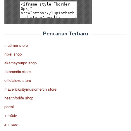
Pencarian Terbaru
mutimer store
nixel shop
akamsyourpc shop
fotomedia store
officialovo store
maverickcitymusicmerch store
healthforlife shop
portal
xfm0dv
znmaev