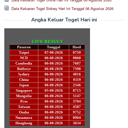
Data Keluaran Togel Sidney Hari Ini Tanggal 06 Agustus 2026
Angka Keluar Togel Hari ini