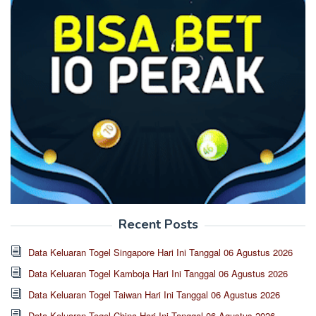
Recent Posts
Data Keluaran Togel Singapore Hari Ini Tanggal 06 Agustus 2026
Data Keluaran Togel Kamboja Hari Ini Tanggal 06 Agustus 2026
Data Keluaran Togel Taiwan Hari Ini Tanggal 06 Agustus 2026
Data Keluaran Togel China Hari Ini Tanggal 06 Agustus 2026