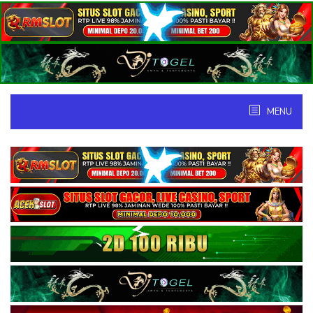
Skip
to
content
MENU