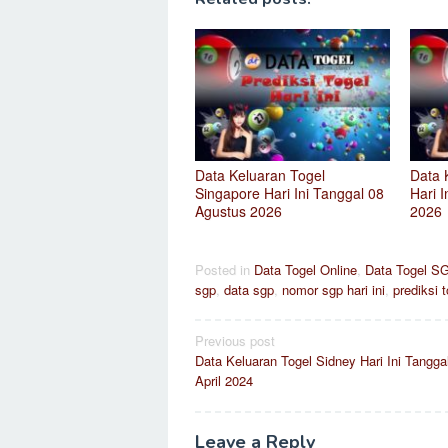
Data Keluaran Togel
Data 
Singapore Hari Ini Tanggal 08
Hari 
Agustus 2026
2026
Posted in
Data Togel Online
,
Data Togel S
sgp
,
data sgp
,
nomor sgp hari ini
,
prediksi 
Post
Previous post
Data Keluaran Togel Sidney Hari Ini Tangga
navigation
April 2024
Leave a Reply