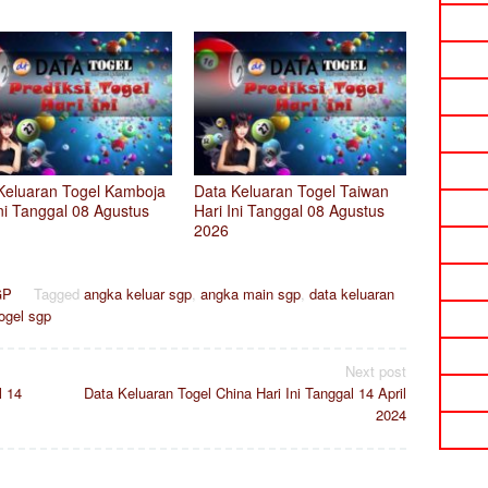
Keluaran Togel Kamboja
Data Keluaran Togel Taiwan
Ini Tanggal 08 Agustus
Hari Ini Tanggal 08 Agustus
2026
GP
Tagged
angka keluar sgp
,
angka main sgp
,
data keluaran
togel sgp
Next post
l 14
Data Keluaran Togel China Hari Ini Tanggal 14 April
2024