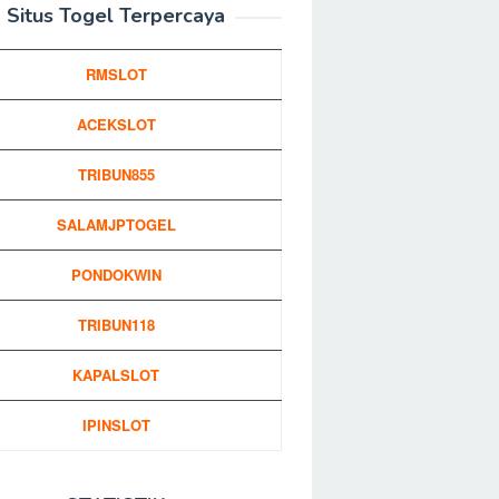
Situs Togel Terpercaya
RMSLOT
ACEKSLOT
TRIBUN855
SALAMJPTOGEL
PONDOKWIN
TRIBUN118
KAPALSLOT
IPINSLOT