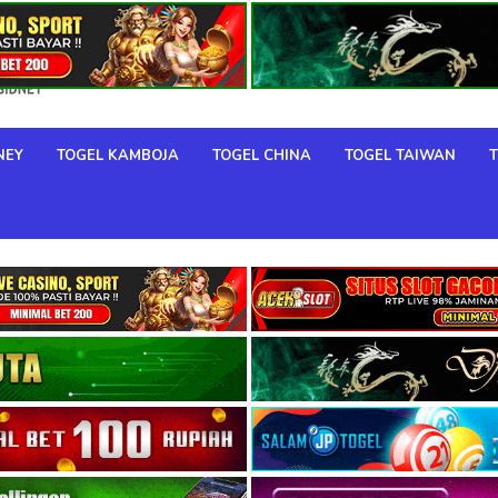
NEY
TOGEL KAMBOJA
TOGEL CHINA
TOGEL TAIWAN
T