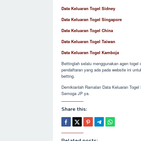
Data Keluaran Togel Sidney
Data Keluaran Togel Singapore
Data Keluaran Togel China
Data Keluaran Togel Taiwan
Data Keluaran Togel Kamboja
Bettinglah selalu menggunakan agen togel o
pendaftaran yang ada pada website ini untu
betting.
Demikianlah Ramalan Data Keluaran Togel Si
Semoga JP ya.
Share this:
Related posts: