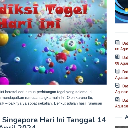
Dat
08 Agu
Dat
08 Agu
Dat
Agustu
Dat
ni berasal dari rumus perhitungan togel yang selama ini
Agustu
h mendapatkan rumusan angka main ini. Oleh karena itu,
Dat
aik – baiknya ya sobat sekalian. Berikut adalah hasil rumusan
Agustu
.
A
 Singapore Hari Ini Tanggal 14
April 2024