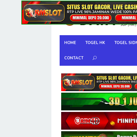
Skip
to
content
HOME
TOGEL HK
TOGEL SID
CONTACT