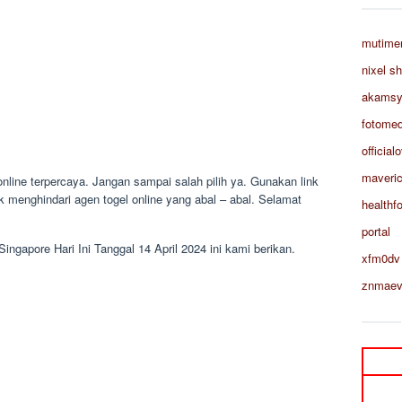
mutimer
nixel s
akamsy
fotomed
official
maveric
nline terpercaya. Jangan sampai salah pilih ya. Gunakan link
k menghindari agen togel online yang abal – abal. Selamat
healthfo
portal
ngapore Hari Ini Tanggal 14 April 2024 ini kami berikan.
xfm0dv
znmae