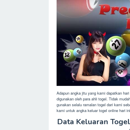
Adapun angka jitu yang kami dapatkan hari i
digunakan oleh para ahli togel. Tidak muda
gunakan selalu ramalan togel dari kami seb
kami untuk angka keluar togel online hari ini
Data Keluaran Togel