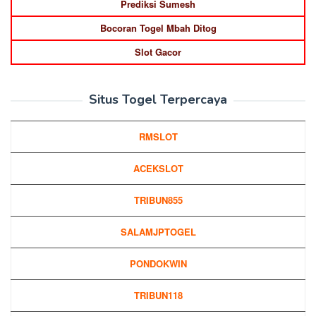
Prediksi Sumesh
Bocoran Togel Mbah Ditog
Slot Gacor
Situs Togel Terpercaya
RMSLOT
ACEKSLOT
TRIBUN855
SALAMJPTOGEL
PONDOKWIN
TRIBUN118