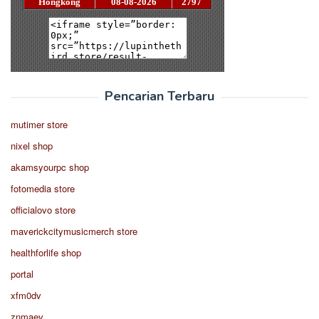
Pencarian Terbaru
mutimer store
nixel shop
akamsyourpc shop
fotomedia store
officialovo store
maverickcitymusicmerch store
healthforlife shop
portal
xfm0dv
znmaev