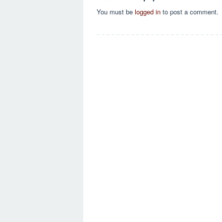
You must be
logged in
to post a comment.