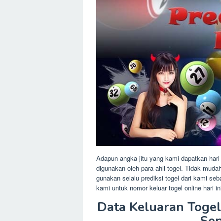
Adapun angka jitu yang kami dapatkan hari i
digunakan oleh para ahli togel. Tidak muda
gunakan selalu prediksi togel dari kami seb
kami untuk nomor keluar togel online hari ini
Data Keluaran Togel
Se