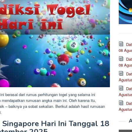
Dat
08 Agu
Dat
08 Agu
Dat
Agustu
Dat
ni berasal dari rumus perhitungan togel yang selama ini
Agustu
h mendapatkan rumusan angka main ini. Oleh karena itu,
Dat
aik – baiknya ya sobat sekalian. Berikut adalah hasil rumusan
Agustu
.
A
 Singapore Hari Ini Tanggal 18
ptember 2025