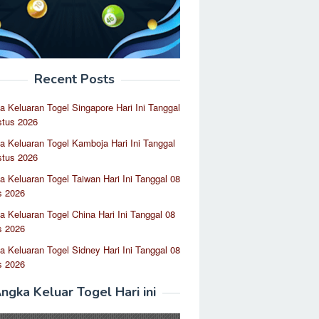
Recent Posts
a Keluaran Togel Singapore Hari Ini Tanggal
stus 2026
a Keluaran Togel Kamboja Hari Ini Tanggal
stus 2026
a Keluaran Togel Taiwan Hari Ini Tanggal 08
s 2026
a Keluaran Togel China Hari Ini Tanggal 08
s 2026
a Keluaran Togel Sidney Hari Ini Tanggal 08
s 2026
ngka Keluar Togel Hari ini