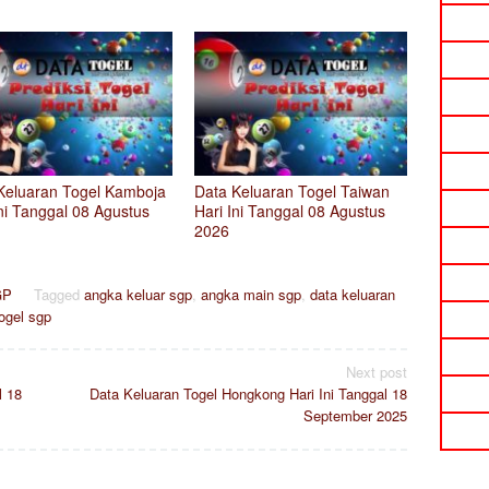
Keluaran Togel Kamboja
Data Keluaran Togel Taiwan
Ini Tanggal 08 Agustus
Hari Ini Tanggal 08 Agustus
2026
GP
Tagged
angka keluar sgp
,
angka main sgp
,
data keluaran
togel sgp
Next post
l 18
Data Keluaran Togel Hongkong Hari Ini Tanggal 18
September 2025