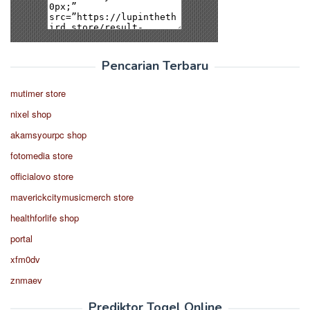
Pencarian Terbaru
mutimer store
nixel shop
akamsyourpc shop
fotomedia store
officialovo store
maverickcitymusicmerch store
healthforlife shop
portal
xfm0dv
znmaev
Prediktor Togel Online