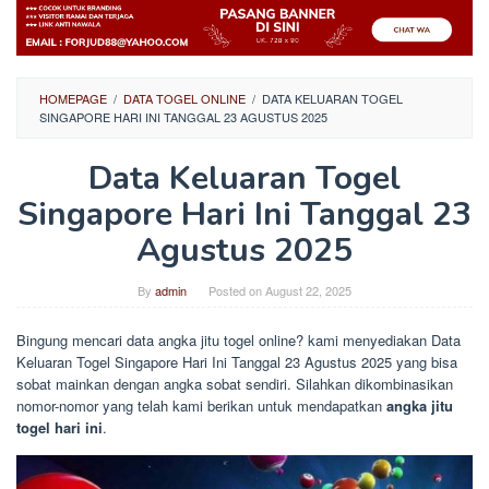
HOMEPAGE
/
DATA TOGEL ONLINE
/
DATA KELUARAN TOGEL
SINGAPORE HARI INI TANGGAL 23 AGUSTUS 2025
Data Keluaran Togel
Singapore Hari Ini Tanggal 23
Agustus 2025
By
admin
Posted on
August 22, 2025
Bingung mencari data angka jitu togel online? kami menyediakan Data
Keluaran Togel Singapore Hari Ini Tanggal 23 Agustus 2025 yang bisa
sobat mainkan dengan angka sobat sendiri. Silahkan dikombinasikan
nomor-nomor yang telah kami berikan untuk mendapatkan
angka jitu
togel hari ini
.