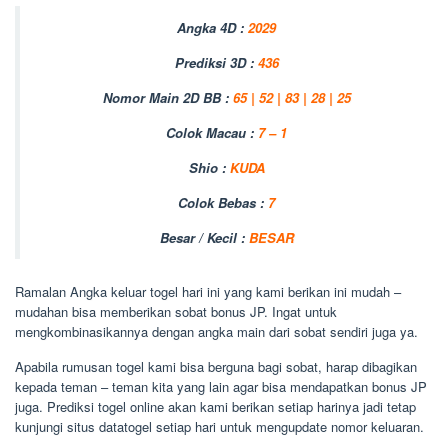
Angka 4D :
2029
Prediksi 3D :
436
Nomor Main 2D BB :
65 | 52 | 83 | 28 | 25
Colok Macau :
7 – 1
Shio :
KUDA
Colok Bebas :
7
Besar / Kecil :
BESAR
Ramalan Angka keluar togel hari ini yang kami berikan ini mudah –
mudahan bisa memberikan sobat bonus JP. Ingat untuk
mengkombinasikannya dengan angka main dari sobat sendiri juga ya.
Apabila rumusan togel kami bisa berguna bagi sobat, harap dibagikan
kepada teman – teman kita yang lain agar bisa mendapatkan bonus JP
juga. Prediksi togel online akan kami berikan setiap harinya jadi tetap
kunjungi situs datatogel setiap hari untuk mengupdate nomor keluaran.