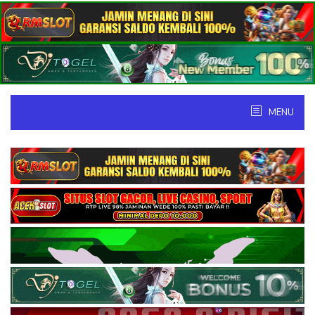
Skip
to
content
MENU