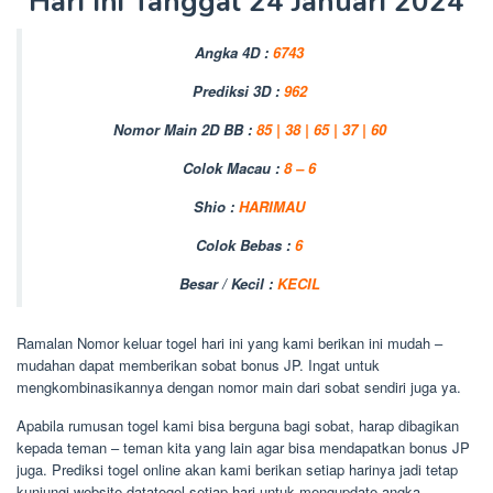
Hari Ini Tanggal 24 Januari 2024
Angka 4D :
6743
Prediksi 3D :
962
Nomor Main 2D BB :
85 | 38 | 65 | 37 | 60
Colok Macau :
8 – 6
Shio :
HARIMAU
Colok Bebas :
6
Besar / Kecil :
KECIL
Ramalan Nomor keluar togel hari ini yang kami berikan ini mudah –
mudahan dapat memberikan sobat bonus JP. Ingat untuk
mengkombinasikannya dengan nomor main dari sobat sendiri juga ya.
Apabila rumusan togel kami bisa berguna bagi sobat, harap dibagikan
kepada teman – teman kita yang lain agar bisa mendapatkan bonus JP
juga. Prediksi togel online akan kami berikan setiap harinya jadi tetap
kunjungi website datatogel setiap hari untuk mengupdate angka