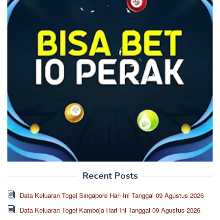
Recent Posts
Data Keluaran Togel Singapore Hari Ini Tanggal 09 Agustus 2026
Data Keluaran Togel Kamboja Hari Ini Tanggal 09 Agustus 2026