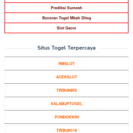
Prediksi Sumesh
Bocoran Togel Mbah Ditog
Slot Gacor
Situs Togel Terpercaya
RMSLOT
ACEKSLOT
TRIBUN855
SALAMJPTOGEL
PONDOKWIN
TRIBUN118