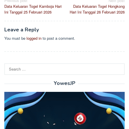
Post
Previous post
Next post
Data Keluaran Togel Kamboja Hari
Data Keluaran Togel Hongkong
navigation
Ini Tanggal 25 Februari 2026
Hari Ini Tanggal 26 Februari 2026
Leave a Reply
You must be
logged in
to post a comment.
Search
for:
YowesJP