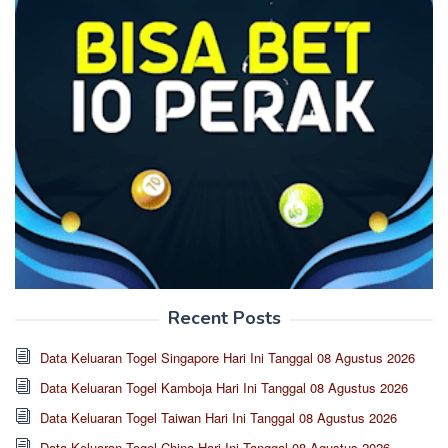
Recent Posts
Data Keluaran Togel Singapore Hari Ini Tanggal 08 Agustus 2026
Data Keluaran Togel Kamboja Hari Ini Tanggal 08 Agustus 2026
Data Keluaran Togel Taiwan Hari Ini Tanggal 08 Agustus 2026
Data Keluaran Togel China Hari Ini Tanggal 08 Agustus 2026