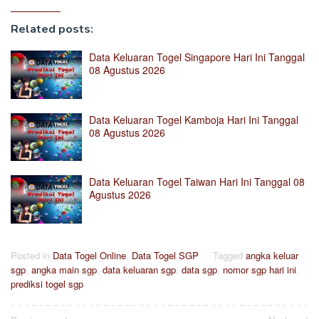
Related posts:
Data Keluaran Togel Singapore Hari Ini Tanggal
08 Agustus 2026
Data Keluaran Togel Kamboja Hari Ini Tanggal
08 Agustus 2026
Data Keluaran Togel Taiwan Hari Ini Tanggal 08
Agustus 2026
Posted in
Data Togel Online
,
Data Togel SGP
Tagged
angka keluar
sgp
,
angka main sgp
,
data keluaran sgp
,
data sgp
,
nomor sgp hari ini
,
prediksi togel sgp