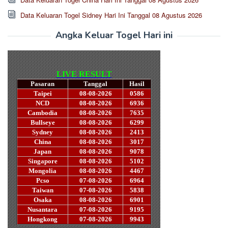
Data Keluaran Togel Sidney Hari Ini Tanggal 08 Agustus 2026
Angka Keluar Togel Hari ini