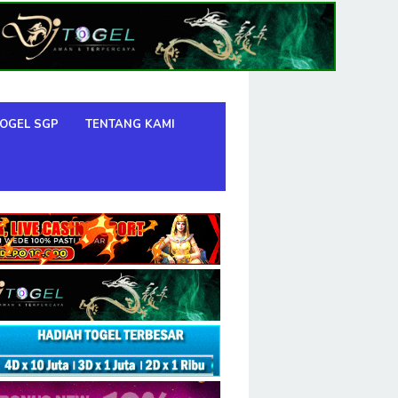
OGEL SGP
TENTANG KAMI