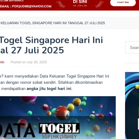
 KELUARAN TOGEL SINGAPORE HARI INI TANGGAL 27 JULI 2025
Togel Singapore Hari Ini
Search
al 27 Juli 2025
for:
min
Posted on
July 26, 2025
ne? kami menyediakan Data Keluaran Togel Singapore Hari Ini
kan dengan nomor sobat sendiri. Silahkan dikombinasikan
uk mendapatkan
angka jitu togel hari ini
.