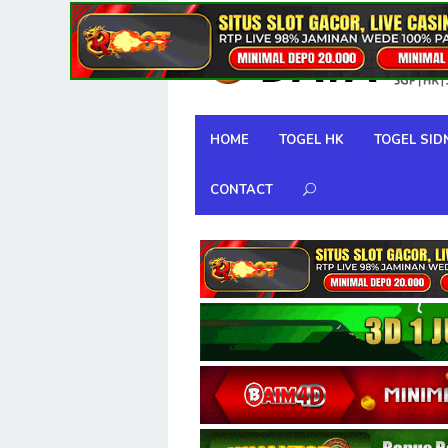
Skip
to
content
HOME
TOGEL HK
TOGEL SID
CONTACT