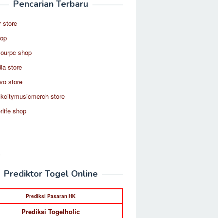
Pencarian Terbaru
 store
hop
ourpc shop
ia store
ovo store
kcitymusicmerch store
rlife shop
v
Prediktor Togel Online
Prediksi Pasaran HK
Prediksi Togelholic