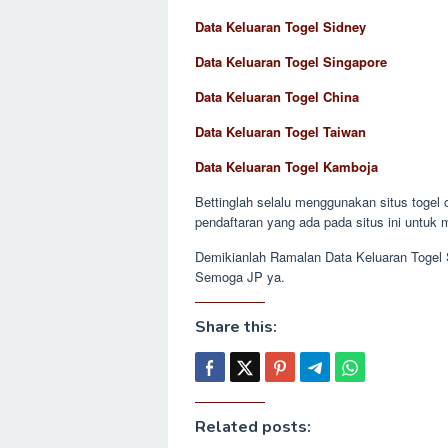
Data Keluaran Togel Sidney
Data Keluaran Togel Singapore
Data Keluaran Togel China
Data Keluaran Togel Taiwan
Data Keluaran Togel Kamboja
Bettinglah selalu menggunakan situs togel 
pendaftaran yang ada pada situs ini untuk m
Demikianlah Ramalan Data Keluaran Togel Si
Semoga JP ya.
Share this:
Related posts: