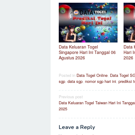
Data Keluaran Togel
Data 
Singapore Hari Ini Tanggal 06
Hari 
Agustus 2026
2026
Posted in
Data Togel Online
,
Data Togel S
sgp
,
data sgp
,
nomor sgp hari ini
,
prediksi 
Post
Previous post
Data Keluaran Togel Taiwan Hari Ini Tanggal
navigation
2025
Leave a Reply