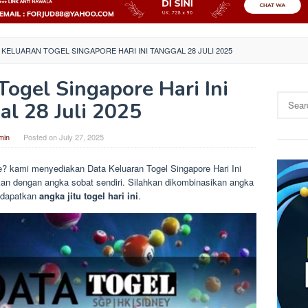
 KELUARAN TOGEL SINGAPORE HARI INI TANGGAL 28 JULI 2025
Togel Singapore Hari Ini
Search
al 28 Juli 2025
for:
min
Posted on
July 27, 2025
ne? kami menyediakan Data Keluaran Togel Singapore Hari Ini
kan dengan angka sobat sendiri. Silahkan dikombinasikan angka
ndapatkan
angka jitu togel hari ini
.