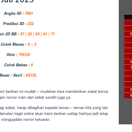
Angka 4D :
7691
Prediksi 3D :
222
in 2D BB :
57 | 52 | 63 | 91 | 71
Colok Macau :
9 – 2
Shio :
TIKUS
Colok Bebas :
9
Besar / Kecil :
KECIL
kami berikan ini mudah – mudahan bisa memberikan sobat bonus
n nomor main dari sobat sendiri juga ya.
gi sobat, harap dibagikan kepada teman – teman kita yang lain
alan togel online akan kami berikan setiap harinya jadi tetap
uk mengupdate nomor keluaran.