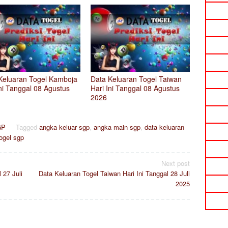
Keluaran Togel Kamboja
Data Keluaran Togel Taiwan
Ini Tanggal 08 Agustus
Hari Ini Tanggal 08 Agustus
2026
GP
Tagged
angka keluar sgp
,
angka main sgp
,
data keluaran
togel sgp
Next post
 27 Juli
Data Keluaran Togel Taiwan Hari Ini Tanggal 28 Juli
2025