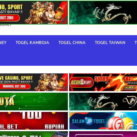
NEY
TOGEL KAMBOJA
TOGEL CHINA
TOGEL TAIWAN
T