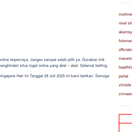
mutimer
nixel s
akamsy
fotomed
official
maveric
nline terpercaya. Jangan sampai salah pilih ya. Gunakan link
enghindari situs togel online yang abal – abal. Selamat betting.
healthfo
ingapore Hari Ini Tanggal 28 Juli 2025 ini kami berikan. Semoga
portal
xfm0dv
znmae