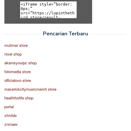
Pencarian Terbaru
mutimer store
nixel shop
akamsyourpc shop
fotomedia store
officialovo store
maverickcitymusicmerch store
healthforlife shop
portal
xfm0dv
znmaev