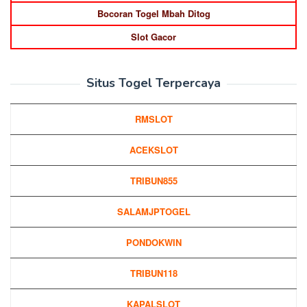
Bocoran Togel Mbah Ditog
Slot Gacor
Situs Togel Terpercaya
RMSLOT
ACEKSLOT
TRIBUN855
SALAMJPTOGEL
PONDOKWIN
TRIBUN118
KAPALSLOT