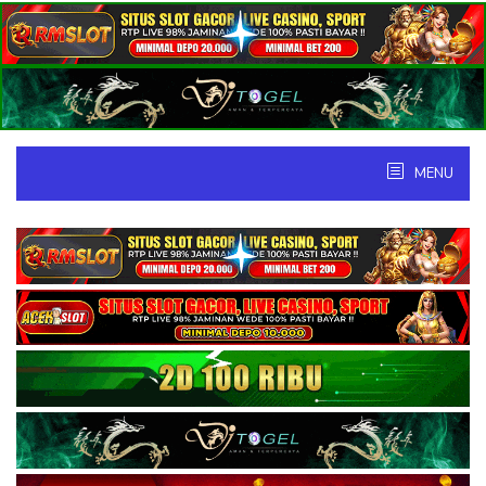
Skip
to
content
MENU