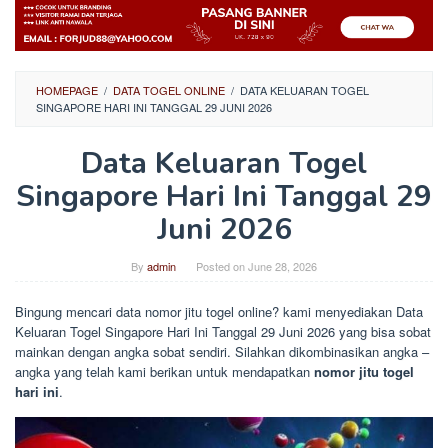
HOMEPAGE
/
DATA TOGEL ONLINE
/
DATA KELUARAN TOGEL
SINGAPORE HARI INI TANGGAL 29 JUNI 2026
Data Keluaran Togel
Singapore Hari Ini Tanggal 29
Juni 2026
By
admin
Posted on
June 28, 2026
Bingung mencari data nomor jitu togel online? kami menyediakan Data
Keluaran Togel Singapore Hari Ini Tanggal 29 Juni 2026 yang bisa sobat
mainkan dengan angka sobat sendiri. Silahkan dikombinasikan angka –
angka yang telah kami berikan untuk mendapatkan
nomor jitu togel
hari ini
.