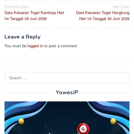
Post
Previous post
Next post
Data Keluaran Togel Kamboja Hari
Data Keluaran Togel Hongkong
navigation
Ini Tanggal 29 Juni 2026
Hari Ini Tanggal 30 Juni 2026
Leave a Reply
You must be
logged in
to post a comment.
Search
for:
YowesJP