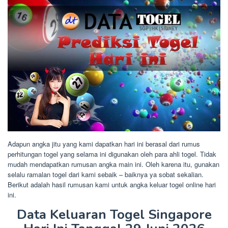
Adapun angka jitu yang kami dapatkan hari ini berasal dari rumus
perhitungan togel yang selama ini digunakan oleh para ahli togel. Tidak
mudah mendapatkan rumusan angka main ini. Oleh karena itu, gunakan
selalu ramalan togel dari kami sebaik – baiknya ya sobat sekalian.
Berikut adalah hasil rumusan kami untuk angka keluar togel online hari
ini.
Data Keluaran Togel Singapore