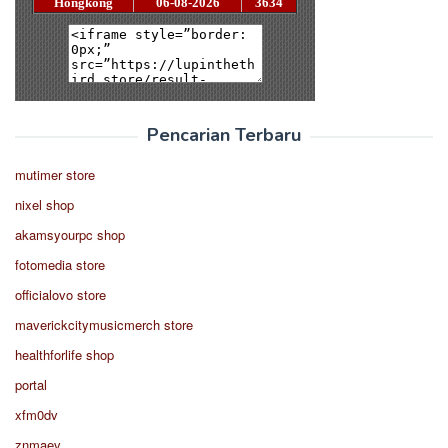
Pencarian Terbaru
mutimer store
nixel shop
akamsyourpc shop
fotomedia store
officialovo store
maverickcitymusicmerch store
healthforlife shop
portal
xfm0dv
znmaev