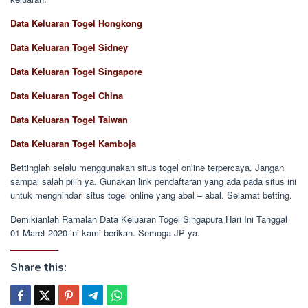
Data Keluaran Togel Hongkong
Data Keluaran Togel Sidney
Data Keluaran Togel Singapore
Data Keluaran Togel China
Data Keluaran Togel Taiwan
Data Keluaran Togel Kamboja
Bettinglah selalu menggunakan situs togel online terpercaya. Jangan
sampai salah pilih ya. Gunakan link pendaftaran yang ada pada situs ini
untuk menghindari situs togel online yang abal – abal. Selamat betting.
Demikianlah Ramalan Data Keluaran Togel Singapura Hari Ini Tanggal
01 Maret 2020 ini kami berikan. Semoga JP ya.
Share this: