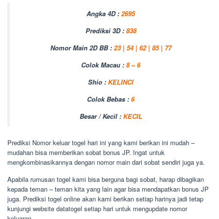
Angka 4D :
2695
Prediksi 3D :
838
Nomor Main 2D BB :
23 | 54 | 62 | 85 | 77
Colok Macau :
8 – 6
Shio :
KELINCI
Colok Bebas :
6
Besar / Kecil :
KECIL
Prediksi Nomor keluar togel hari ini yang kami berikan ini mudah –
mudahan bisa memberikan sobat bonus JP. Ingat untuk
mengkombinasikannya dengan nomor main dari sobat sendiri juga ya.
Apabila rumusan togel kami bisa berguna bagi sobat, harap dibagikan
kepada teman – teman kita yang lain agar bisa mendapatkan bonus JP
juga. Prediksi togel online akan kami berikan setiap harinya jadi tetap
kunjungi website datatogel setiap hari untuk mengupdate nomor
keluaran.