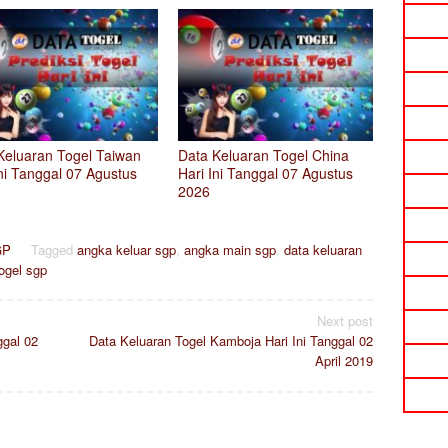
Keluaran Togel Taiwan
Data Keluaran Togel China
Ini Tanggal 07 Agustus
Hari Ini Tanggal 07 Agustus
2026
GP
Tagged
angka keluar sgp
,
angka main sgp
,
data keluaran
togel sgp
Next post
ggal 02
Data Keluaran Togel Kamboja Hari Ini Tanggal 02
April 2019