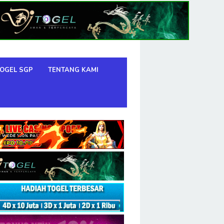
OGEL SGP
TENTANG KAMI