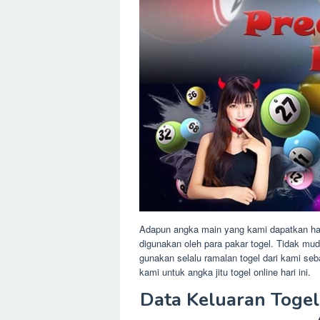
Adapun angka main yang kami dapatkan hari 
digunakan oleh para pakar togel. Tidak mud
gunakan selalu ramalan togel dari kami seb
kami untuk angka jitu togel online hari ini.
Data Keluaran Togel