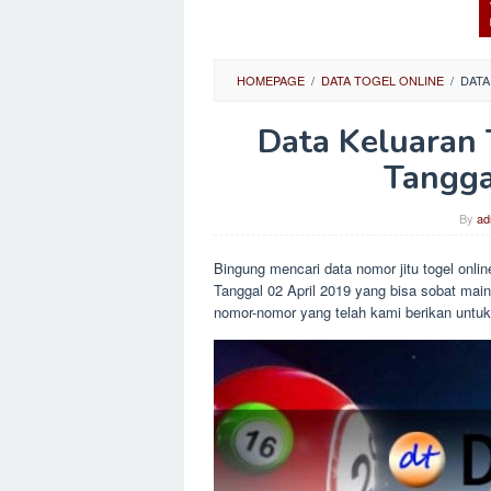
HOMEPAGE
/
DATA TOGEL ONLINE
/
DATA
Data Keluaran 
Tangga
By
ad
Bingung mencari data nomor jitu togel onli
Tanggal 02 April 2019 yang bisa sobat mai
nomor-nomor yang telah kami berikan unt