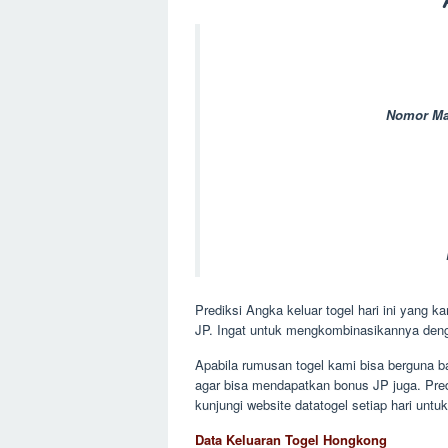
Nomor Ma
Prediksi Angka keluar togel hari ini yang
JP. Ingat untuk mengkombinasikannya denga
Apabila rumusan togel kami bisa berguna ba
agar bisa mendapatkan bonus JP juga. Predik
kunjungi website datatogel setiap hari unt
Data Keluaran Togel Hongkong