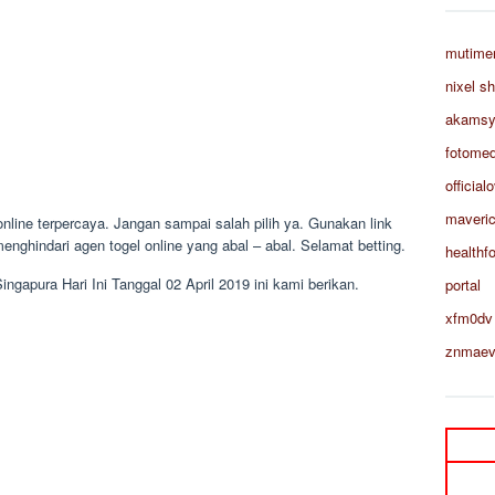
mutimer
nixel s
akamsy
fotomed
official
maveric
nline terpercaya. Jangan sampai salah pilih ya. Gunakan link
enghindari agen togel online yang abal – abal. Selamat betting.
healthfo
ngapura Hari Ini Tanggal 02 April 2019 ini kami berikan.
portal
xfm0dv
znmae