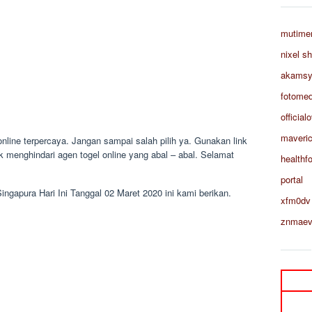
mutimer
nixel s
akamsy
fotomed
official
maveric
online terpercaya. Jangan sampai salah pilih ya. Gunakan link
k menghindari agen togel online yang abal – abal. Selamat
healthfo
portal
ingapura Hari Ini Tanggal 02 Maret 2020 ini kami berikan.
xfm0dv
znmae