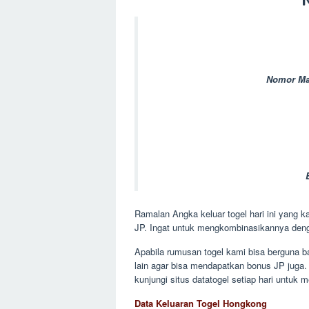
Nomor Ma
Ramalan Angka keluar togel hari ini yang 
JP. Ingat untuk mengkombinasikannya denga
Apabila rumusan togel kami bisa berguna b
lain agar bisa mendapatkan bonus JP juga. P
kunjungi situs datatogel setiap hari untuk
Data Keluaran Togel Hongkong