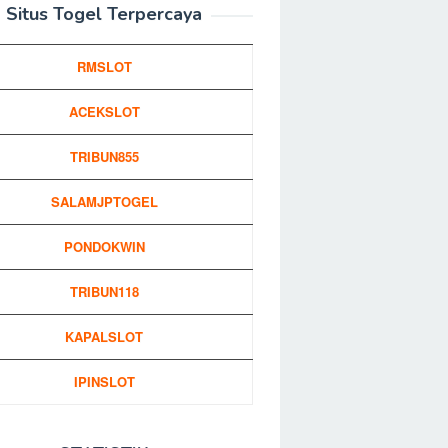
Situs Togel Terpercaya
RMSLOT
ACEKSLOT
TRIBUN855
SALAMJPTOGEL
PONDOKWIN
TRIBUN118
KAPALSLOT
IPINSLOT