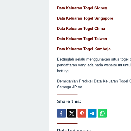
Data Keluaran Togel Sidney
Data Keluaran Togel Singapore
Data Keluaran Togel China
Data Keluaran Togel Taiwan
Data Keluaran Togel Kamboja
Bettinglah selalu menggunakan situs togel 
pendaftaran yang ada pada website ini untu
betting.
Demikianlah Prediksi Data Keluaran Togel S
Semoga JP ya.
Share this:
Related posts: