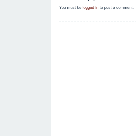
You must be
logged in
to post a comment.