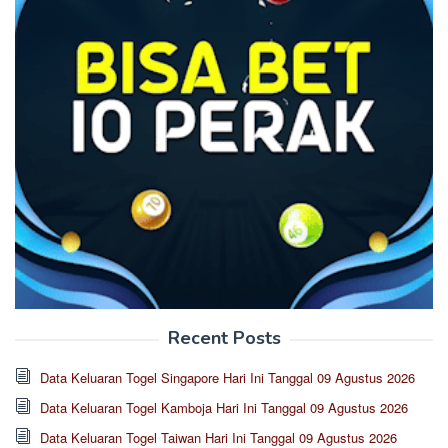
Recent Posts
Data Keluaran Togel Singapore Hari Ini Tanggal 09 Agustus 2026
Data Keluaran Togel Kamboja Hari Ini Tanggal 09 Agustus 2026
Data Keluaran Togel Taiwan Hari Ini Tanggal 09 Agustus 2026