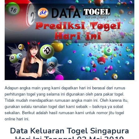
Adapun angka main yang kami dapatkan hari ini berasal dari rumus
perhitungan togel yang selama ini digunakan oleh para pakar togel.
Tidak mudah mendapatkan rumusan angka main ini. Oleh karena itu,
gunakan selalu ramalan togel dari kami sebaik – baiknya ya sobat
sekalian. Berikut adalah hasil rumusan kami untuk nomor jitu togel
online hari ini.
Data Keluaran Togel Singapura