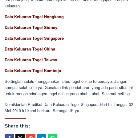
keluaran.
Data Keluaran Togel Hongkong
Data Keluaran Togel Sidney
Data Keluaran Togel Singapore
Data Keluaran Togel China
Data Keluaran Togel Taiwan
Data Keluaran Togel Kamboja
Bettinglah selalu menggunakan situs togel online terpercaya. Jangan
sampai salah pilih ya. Gunakan link pendaftaran yang ada pada situs ini
untuk menghindari agen togel online yang abal – abal. Selamat betting.
Demikianlah Prediksi Data Keluaran Togel Singapura Hari Ini Tanggal 02
Mei 2019 ini kami berikan. Semoga JP ya.
Share this: