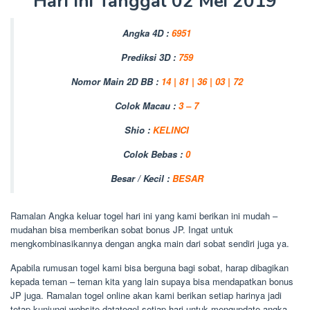
Hari Ini Tanggal 02 Mei 2019
Angka 4D :
6951
Prediksi 3D :
759
Nomor Main 2D BB :
14 | 81 | 36 | 03 | 72
Colok Macau :
3 – 7
Shio :
KELINCI
Colok Bebas :
0
Besar / Kecil :
BESAR
Ramalan Angka keluar togel hari ini yang kami berikan ini mudah –
mudahan bisa memberikan sobat bonus JP. Ingat untuk
mengkombinasikannya dengan angka main dari sobat sendiri juga ya.
Apabila rumusan togel kami bisa berguna bagi sobat, harap dibagikan
kepada teman – teman kita yang lain supaya bisa mendapatkan bonus
JP juga. Ramalan togel online akan kami berikan setiap harinya jadi
tetap kunjungi website datatogel setiap hari untuk mengupdate angka