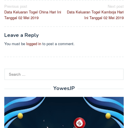
Post
Previous post
Next post
Data Keluaran Togel China Hari Ini
Data Keluaran Togel Kamboja Hari
navigation
Tanggal 02 Mei 2019
Ini Tanggal 02 Mei 2019
Leave a Reply
You must be
logged in
to post a comment.
Search
for:
YowesJP