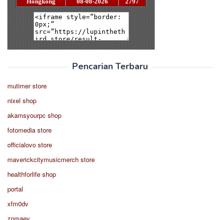
Pencarian Terbaru
mutimer store
nixel shop
akamsyourpc shop
fotomedia store
officialovo store
maverickcitymusicmerch store
healthforlife shop
portal
xfm0dv
znmaev