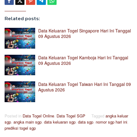
Related posts:
Data Keluaran Togel Singapore Hari Ini Tanggal
09 Agustus 2026
Data Keluaran Togel Kamboja Hari Ini Tanggal
09 Agustus 2026
Data Keluaran Togel Taiwan Hari Ini Tanggal 09
Agustus 2026
Posted in
Data Togel Online
,
Data Togel SGP
Tagged
angka keluar
sgp
,
angka main sgp
,
data keluaran sgp
,
data sgp
,
nomor sgp hari ini
,
prediksi togel sgp