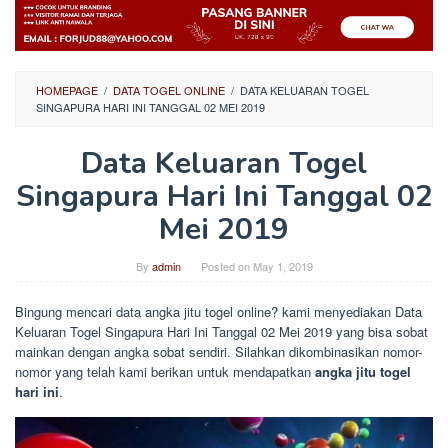
HOMEPAGE
/
DATA TOGEL ONLINE
/
DATA KELUARAN TOGEL
SINGAPURA HARI INI TANGGAL 02 MEI 2019
Data Keluaran Togel
Singapura Hari Ini Tanggal 02
Mei 2019
By
admin
Posted on
May 1, 2019
Bingung mencari data angka jitu togel online? kami menyediakan Data
Keluaran Togel Singapura Hari Ini Tanggal 02 Mei 2019 yang bisa sobat
mainkan dengan angka sobat sendiri. Silahkan dikombinasikan nomor-
nomor yang telah kami berikan untuk mendapatkan
angka jitu togel
hari ini
.