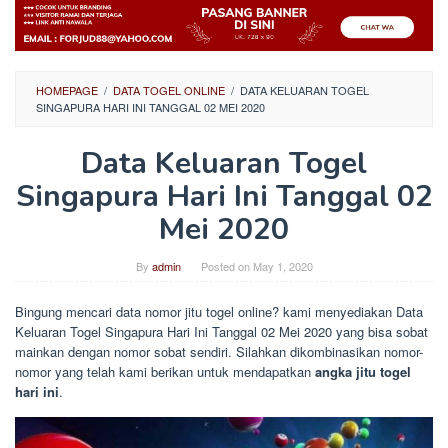
HOMEPAGE
/
DATA TOGEL ONLINE
/
DATA KELUARAN TOGEL
SINGAPURA HARI INI TANGGAL 02 MEI 2020
Data Keluaran Togel
Singapura Hari Ini Tanggal 02
Mei 2020
By
admin
Posted on
May 1, 2020
Bingung mencari data nomor jitu togel online? kami menyediakan Data
Keluaran Togel Singapura Hari Ini Tanggal 02 Mei 2020 yang bisa sobat
mainkan dengan nomor sobat sendiri. Silahkan dikombinasikan nomor-
nomor yang telah kami berikan untuk mendapatkan
angka jitu togel
hari ini
.