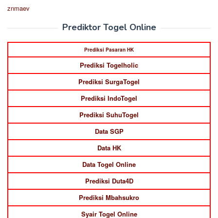
znmaev
Prediktor Togel Online
Prediksi Pasaran HK
Prediksi Togelholic
Prediksi SurgaTogel
Prediksi IndoTogel
Prediksi SuhuTogel
Data SGP
Data HK
Data Togel Online
Prediksi Duta4D
Prediksi Mbahsukro
Syair Togel Online