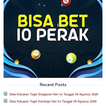
Recent Posts
Data Keluaran Togel Singapore Hari Ini Tanggal 09 Agustus 2026
Data Keluaran Togel Kamboja Hari Ini Tanggal 09 Agustus 2026