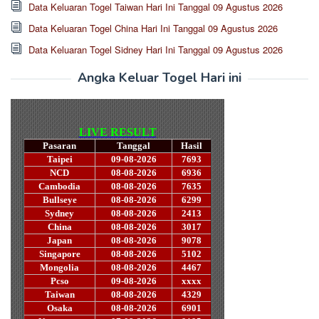
Data Keluaran Togel Taiwan Hari Ini Tanggal 09 Agustus 2026
Data Keluaran Togel China Hari Ini Tanggal 09 Agustus 2026
Data Keluaran Togel Sidney Hari Ini Tanggal 09 Agustus 2026
Angka Keluar Togel Hari ini