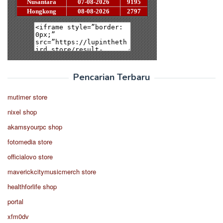
Pencarian Terbaru
mutimer store
nixel shop
akamsyourpc shop
fotomedia store
officialovo store
maverickcitymusicmerch store
healthforlife shop
portal
xfm0dv