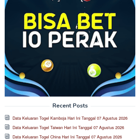
Recent Posts
Data Keluaran Togel Kamboja Hari Ini Tanggal 07 Agustus 2026
Data Keluaran Togel Taiwan Hari Ini Tanggal 07 Agustus 2026
Data Keluaran Togel China Hari Ini Tanggal 07 Agustus 2026