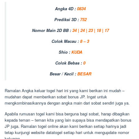
Angka 4D :
0834
Prediksi 3D :
752
Nomor Main 2D BB :
34 | 24 | 23 | 18 | 17
Colok Macau :
8 – 3
Shio :
KUDA
Colok Bebas :
0
Besar / Kecil :
BESAR
Ramalan Angka keluar togel hari ini yang kami berikan ini mudah –
mudahan dapat memberikan sobat bonus JP. Ingat untuk
mengkombinasikannya dengan angka main dari sobat sendiri juga ya.
Apabila rumusan togel kami bisa berguna bagi sobat, harap dibagikan
kepada teman – teman kita yang lain supaya bisa mendapatkan bonus
JP juga. Ramalan togel online akan kami berikan setiap harinya jadi
tetap kunjungi website datatogel setiap hari untuk mengupdate nomor
keluaran.