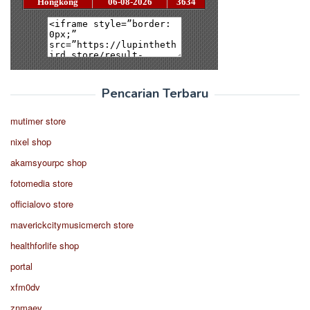
Pencarian Terbaru
mutimer store
nixel shop
akamsyourpc shop
fotomedia store
officialovo store
maverickcitymusicmerch store
healthforlife shop
portal
xfm0dv
znmaev