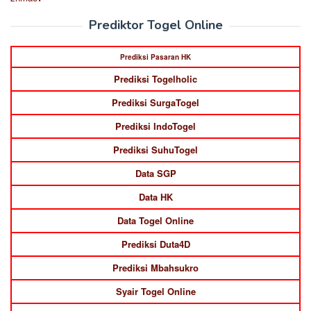
Prediktor Togel Online
Prediksi Pasaran HK
Prediksi Togelholic
Prediksi SurgaTogel
Prediksi IndoTogel
Prediksi SuhuTogel
Data SGP
Data HK
Data Togel Online
Prediksi Duta4D
Prediksi Mbahsukro
Syair Togel Online