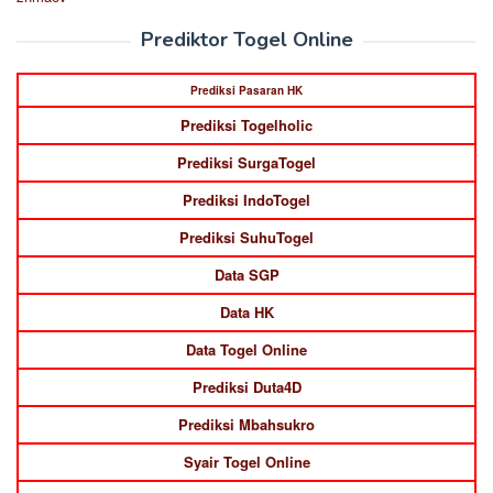
Prediktor Togel Online
Prediksi Pasaran HK
Prediksi Togelholic
Prediksi SurgaTogel
Prediksi IndoTogel
Prediksi SuhuTogel
Data SGP
Data HK
Data Togel Online
Prediksi Duta4D
Prediksi Mbahsukro
Syair Togel Online