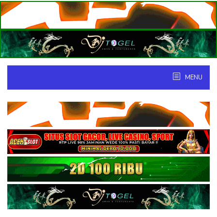
Skip
to
content
MENU