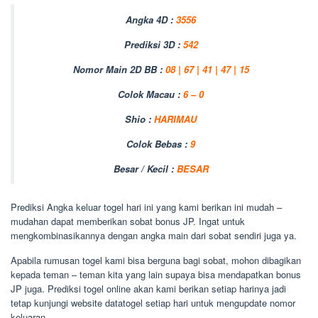
Angka 4D :
3556
Prediksi 3D :
542
Nomor Main 2D BB :
08 | 67 | 41 | 47 | 15
Colok Macau :
6 – 0
Shio :
HARIMAU
Colok Bebas :
9
Besar / Kecil :
BESAR
Prediksi Angka keluar togel hari ini yang kami berikan ini mudah –
mudahan dapat memberikan sobat bonus JP. Ingat untuk
mengkombinasikannya dengan angka main dari sobat sendiri juga ya.
Apabila rumusan togel kami bisa berguna bagi sobat, mohon dibagikan
kepada teman – teman kita yang lain supaya bisa mendapatkan bonus
JP juga. Prediksi togel online akan kami berikan setiap harinya jadi
tetap kunjungi website datatogel setiap hari untuk mengupdate nomor
keluaran.