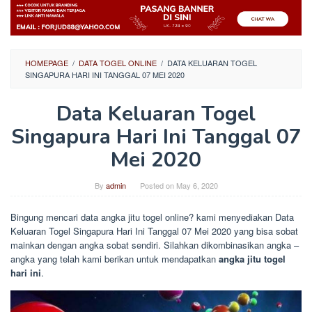
HOMEPAGE
/
DATA TOGEL ONLINE
/
DATA KELUARAN TOGEL
SINGAPURA HARI INI TANGGAL 07 MEI 2020
Data Keluaran Togel
Singapura Hari Ini Tanggal 07
Mei 2020
By
admin
Posted on
May 6, 2020
Bingung mencari data angka jitu togel online? kami menyediakan Data
Keluaran Togel Singapura Hari Ini Tanggal 07 Mei 2020 yang bisa sobat
mainkan dengan angka sobat sendiri. Silahkan dikombinasikan angka –
angka yang telah kami berikan untuk mendapatkan
angka jitu togel
hari ini
.