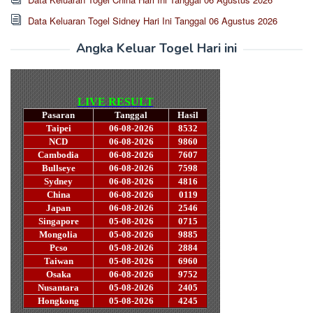
Data Keluaran Togel Sidney Hari Ini Tanggal 06 Agustus 2026
Angka Keluar Togel Hari ini