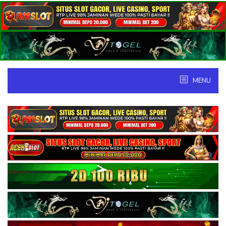
Skip
to
content
MENU