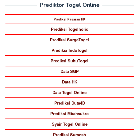
Prediktor Togel Online
Prediksi Pasaran HK
Prediksi Togelholic
Prediksi SurgaTogel
Prediksi IndoTogel
Prediksi SuhuTogel
Data SGP
Data HK
Data Togel Online
Prediksi Duta4D
Prediksi Mbahsukro
Syair Togel Online
Prediksi Sumesh