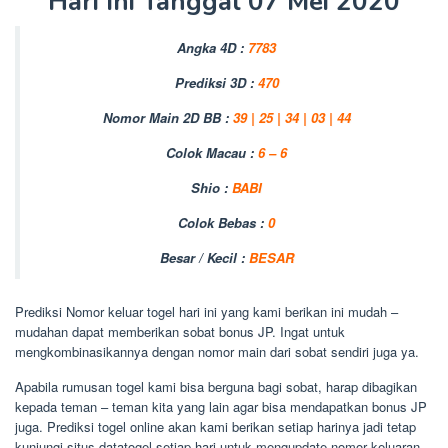
Hari Ini Tanggal 07 Mei 2020
Angka 4D :
7783
Prediksi 3D :
470
Nomor Main 2D BB :
39 | 25 | 34 | 03 | 44
Colok Macau :
6 – 6
Shio :
BABI
Colok Bebas :
0
Besar / Kecil :
BESAR
Prediksi Nomor keluar togel hari ini yang kami berikan ini mudah –
mudahan dapat memberikan sobat bonus JP. Ingat untuk
mengkombinasikannya dengan nomor main dari sobat sendiri juga ya.
Apabila rumusan togel kami bisa berguna bagi sobat, harap dibagikan
kepada teman – teman kita yang lain agar bisa mendapatkan bonus JP
juga. Prediksi togel online akan kami berikan setiap harinya jadi tetap
kunjungi situs datatogel setiap hari untuk mengupdate nomor keluaran.