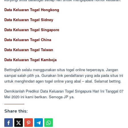
Data Keluaran Togel Hongkong
Data Keluaran Togel Sidney
Data Keluaran Togel Singapore
Data Keluaran Togel China
Data Keluaran Togel Taiwan
Data Keluaran Togel Kamboja
Bettinglah selalu menggunakan situs togel online terpercaya. Jangan
sampai salah pilih ya. Gunakan link pendaftaran yang ada pada situs ini
untuk menghindari agen togel online yang abal – abal. Selamat betting.
Demikianlah Prediksi Data Keluaran Togel Singapura Hari Ini Tanggal 07
Mei 2020 ini kami berikan. Semoga JP ya.
Share this: