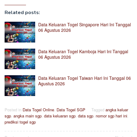
Related posts:
Data Keluaran Togel Singapore Hari Ini Tanggal
06 Agustus 2026
Data Keluaran Togel Kamboja Hari Ini Tanggal
06 Agustus 2026
Data Keluaran Togel Taiwan Hari Ini Tanggal 06
Agustus 2026
Posted in
Data Togel Online
,
Data Togel SGP
Tagged
angka keluar
sgp
,
angka main sgp
,
data keluaran sgp
,
data sgp
,
nomor sgp hari ini
,
prediksi togel sgp