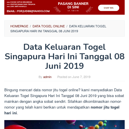
HOMEPAGE
/
DATA TOGEL ONLINE
/
DATA KELUARAN TOGEL
SINGAPURA HARI INI TANGGAL 08 JUNI 2019
Data Keluaran Togel
Singapura Hari Ini Tanggal 08
Juni 2019
By
admin
Posted on
June 7, 2019
Bingung mencari data nomor jitu togel online? kami menyediakan Data
Keluaran Togel Singapura Hari Ini Tanggal 08 Juni 2019 yang bisa sobat
mainkan dengan angka sobat sendiri. Silahkan dikombinasikan nomor-
nomor yang telah kami berikan untuk mendapatkan
nomor jitu togel
hari ini
.