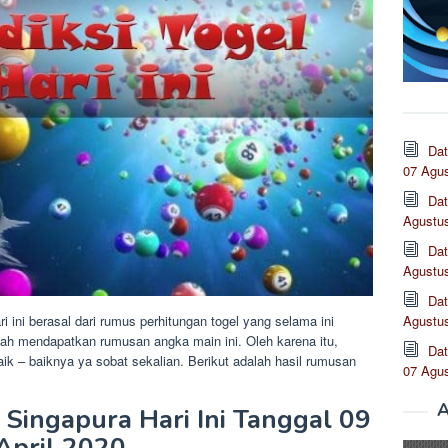
Dat
07 Agu
Dat
Agustu
Dat
Agustu
Dat
ini berasal dari rumus perhitungan togel yang selama ini
Agustu
dah mendapatkan rumusan angka main ini. Oleh karena itu,
Dat
aik – baiknya ya sobat sekalian. Berikut adalah hasil rumusan
07 Agu
A
 Singapura Hari Ini Tanggal 09
April 2020