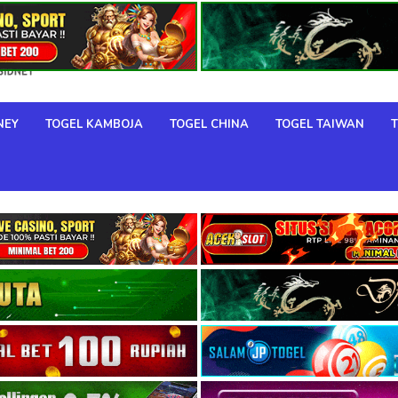
NEY
TOGEL KAMBOJA
TOGEL CHINA
TOGEL TAIWAN
T