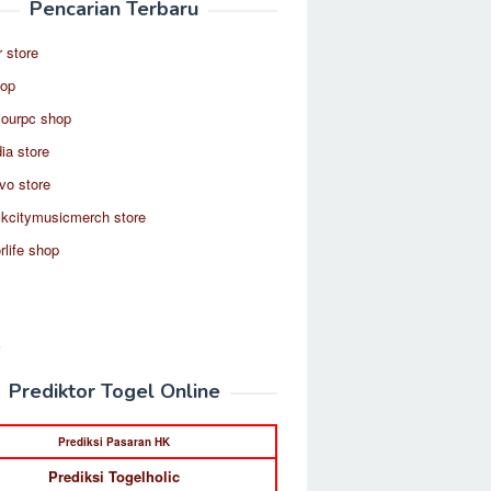
Pencarian Terbaru
 store
hop
ourpc shop
ia store
ovo store
kcitymusicmerch store
rlife shop
v
Prediktor Togel Online
Prediksi Pasaran HK
Prediksi Togelholic