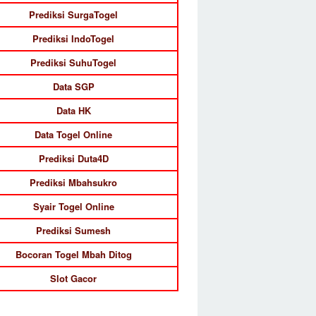
Prediksi SurgaTogel
Prediksi IndoTogel
Prediksi SuhuTogel
Data SGP
Data HK
Data Togel Online
Prediksi Duta4D
Prediksi Mbahsukro
Syair Togel Online
Prediksi Sumesh
Bocoran Togel Mbah Ditog
Slot Gacor