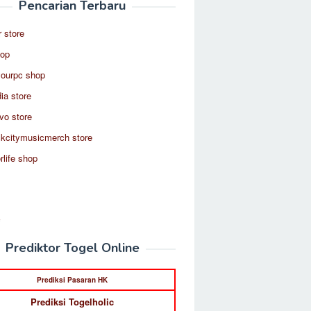
Pencarian Terbaru
 store
hop
ourpc shop
ia store
ovo store
kcitymusicmerch store
rlife shop
v
Prediktor Togel Online
Prediksi Pasaran HK
Prediksi Togelholic