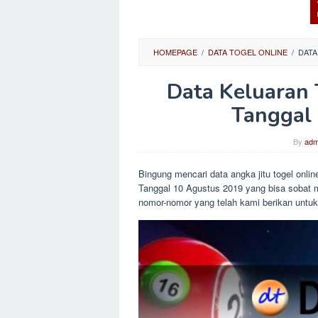
HOMEPAGE
/
DATA TOGEL ONLINE
/
DATA
Data Keluaran 
Tanggal
By
adm
Bingung mencari data angka jitu togel onli
Tanggal 10 Agustus 2019 yang bisa sobat m
nomor-nomor yang telah kami berikan unt