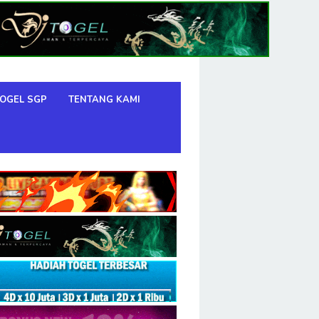
OGEL SGP
TENTANG KAMI