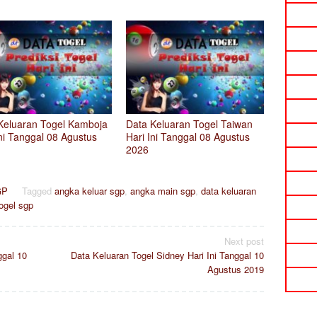
Keluaran Togel Kamboja
Data Keluaran Togel Taiwan
Ini Tanggal 08 Agustus
Hari Ini Tanggal 08 Agustus
2026
GP
Tagged
angka keluar sgp
,
angka main sgp
,
data keluaran
togel sgp
Next post
ggal 10
Data Keluaran Togel Sidney Hari Ini Tanggal 10
Agustus 2019