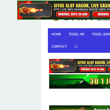
Skip
to
content
HOME
TOGEL HK
TOGEL SID
CONTACT