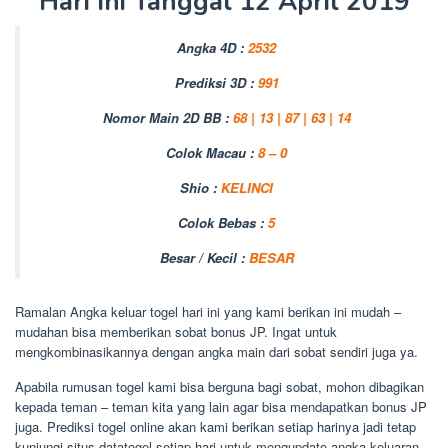
Hari Ini Tanggal 12 April 2019
Angka 4D :
2532
Prediksi 3D :
991
Nomor Main 2D BB :
68 | 13 | 87 | 63 | 14
Colok Macau :
8 – 0
Shio :
KELINCI
Colok Bebas :
5
Besar / Kecil :
BESAR
Ramalan Angka keluar togel hari ini yang kami berikan ini mudah –
mudahan bisa memberikan sobat bonus JP. Ingat untuk
mengkombinasikannya dengan angka main dari sobat sendiri juga ya.
Apabila rumusan togel kami bisa berguna bagi sobat, mohon dibagikan
kepada teman – teman kita yang lain agar bisa mendapatkan bonus JP
juga. Prediksi togel online akan kami berikan setiap harinya jadi tetap
kunjungi situs datatogel setiap hari untuk mengupdate angka keluaran.