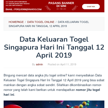
HOMEPAGE
/
DATA TOGEL ONLINE
/
DATA KELUARAN TOGEL
SINGAPURA HARI INI TANGGAL 12 APRIL 2019
Data Keluaran Togel
Singapura Hari Ini Tanggal 12
April 2019
By
admin
Posted on
April 11, 2019
Bingung mencari data angka jitu togel online? kami menyediakan Data
Keluaran Togel Singapura Hari Ini Tanggal 12 April 2019 yang bisa sobat
mainkan dengan angka sobat sendiri. Silahkan dikombinasikan nomor-
nomor yang telah kami berikan untuk mendapatkan
nomor jitu togel
hari ini
.