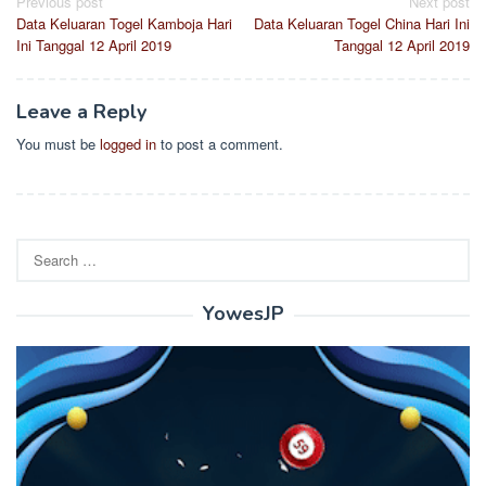
Post
Previous post
Next post
Data Keluaran Togel Kamboja Hari
Data Keluaran Togel China Hari Ini
navigation
Ini Tanggal 12 April 2019
Tanggal 12 April 2019
Leave a Reply
You must be
logged in
to post a comment.
Search
for:
YowesJP