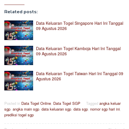
Related posts:
Data Keluaran Togel Singapore Hari Ini Tanggal
09 Agustus 2026
Data Keluaran Togel Kamboja Hari Ini Tanggal
09 Agustus 2026
Data Keluaran Togel Taiwan Hari Ini Tanggal 09
Agustus 2026
Posted in
Data Togel Online
,
Data Togel SGP
Tagged
angka keluar
sgp
,
angka main sgp
,
data keluaran sgp
,
data sgp
,
nomor sgp hari ini
,
prediksi togel sgp