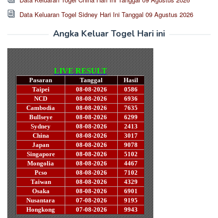
Data Keluaran Togel Sidney Hari Ini Tanggal 09 Agustus 2026
Angka Keluar Togel Hari ini