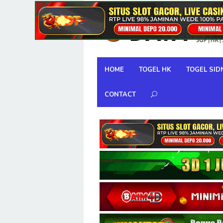
Skip
to
content
HOME
TOGEL HK
TOGEL SID
CONTACT