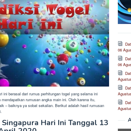
Dat
06 Agu
Dat
06 Agu
Dat
Agustu
Dat
ini berasal dari rumus perhitungan togel yang selama ini
Agustu
h mendapatkan rumusan angka main ini. Oleh karena itu,
Dat
aik – baiknya ya sobat sekalian. Berikut adalah hasil rumusan
Agustu
.
A
 Singapura Hari Ini Tanggal 13
April 2020