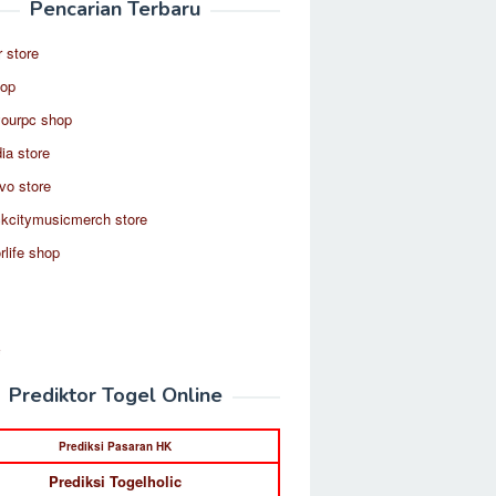
Pencarian Terbaru
 store
hop
ourpc shop
ia store
ovo store
kcitymusicmerch store
rlife shop
v
Prediktor Togel Online
Prediksi Pasaran HK
Prediksi Togelholic