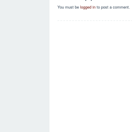
You must be
logged in
to post a comment.