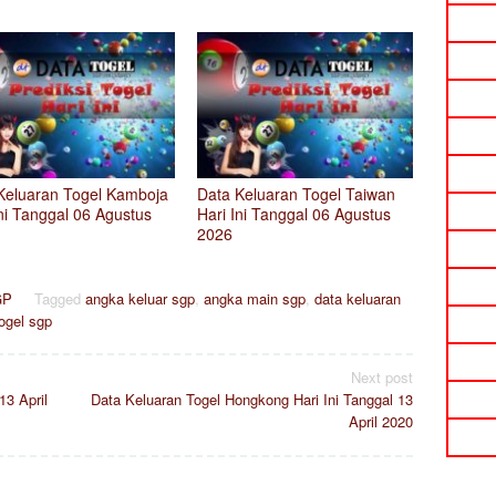
Keluaran Togel Kamboja
Data Keluaran Togel Taiwan
Ini Tanggal 06 Agustus
Hari Ini Tanggal 06 Agustus
2026
GP
Tagged
angka keluar sgp
,
angka main sgp
,
data keluaran
togel sgp
Next post
13 April
Data Keluaran Togel Hongkong Hari Ini Tanggal 13
April 2020